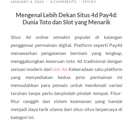
JANUARY 4, 2026
/
0 COMMENTS
/
STICKY
Mengenal Lebih Dekan Situs 4d Pay4d:
Dunia Toto dan Slot yang Menarik
Situs 4d online semakin populer di kalangan
penggemar permainan digital. Platform seperti Pay4d
menawarkan pengalaman bermain yang lengkap,
menggabungkan keseruan toto 4d tradisional dengan
sensasi modern dari
slot 4d
. Keberadaan satu platform
yang menyediakan kedua jenis permainan ini
memudahkan para pemain untuk menikmati variasi
taruhan tanpa perlu berpindah-pindah tempat. Fitur-
fitur canggih dan sistem keamanan yang handal
menjadi daya tarik utama dari situs-situs terpercaya di
kategori ini.