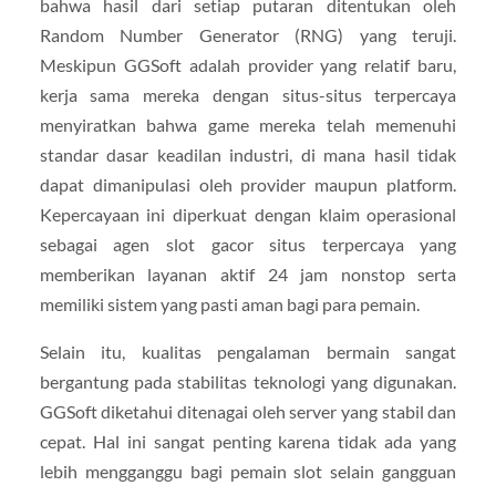
bahwa hasil dari setiap putaran ditentukan oleh
Random Number Generator (RNG) yang teruji.
Meskipun GGSoft adalah provider yang relatif baru,
kerja sama mereka dengan situs-situs terpercaya
menyiratkan bahwa game mereka telah memenuhi
standar dasar keadilan industri, di mana hasil tidak
dapat dimanipulasi oleh provider maupun platform.
Kepercayaan ini diperkuat dengan klaim operasional
sebagai agen slot gacor situs terpercaya yang
memberikan layanan aktif 24 jam nonstop serta
memiliki sistem yang pasti aman bagi para pemain.
Selain itu, kualitas pengalaman bermain sangat
bergantung pada stabilitas teknologi yang digunakan.
GGSoft diketahui ditenagai oleh server yang stabil dan
cepat. Hal ini sangat penting karena tidak ada yang
lebih mengganggu bagi pemain slot selain gangguan