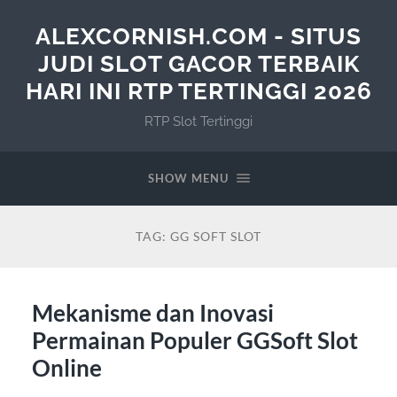
ALEXCORNISH.COM - SITUS
JUDI SLOT GACOR TERBAIK
HARI INI RTP TERTINGGI 2026
RTP Slot Tertinggi
SHOW MENU
TAG:
GG SOFT SLOT
Mekanisme dan Inovasi
Permainan Populer GGSoft Slot
Online