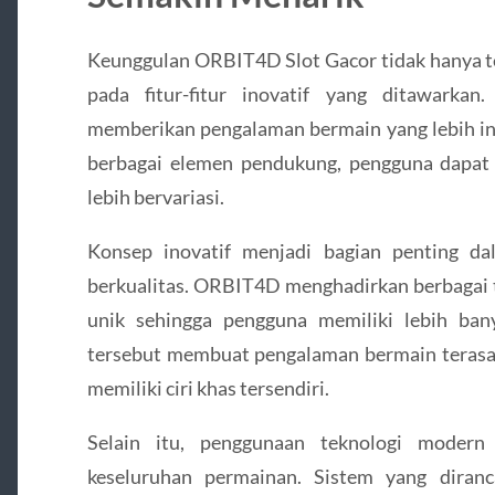
Keunggulan ORBIT4D Slot Gacor tidak hanya ter
pada fitur-fitur inovatif yang ditawarkan
memberikan pengalaman bermain yang lebih in
berbagai elemen pendukung, pengguna dapat
lebih bervariasi.
Konsep inovatif menjadi bagian penting da
berkualitas. ORBIT4D menghadirkan berbagai 
unik sehingga pengguna memiliki lebih bany
tersebut membuat pengalaman bermain terasa 
memiliki ciri khas tersendiri.
Selain itu, penggunaan teknologi modern
keseluruhan permainan. Sistem yang diran