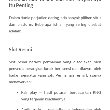
Itu Penting
Dalam dunia perjudian daring, ada banyak pilihan situs
dan platform. Beberapa istilah yang sering disebut
adalah:
Slot Resmi
Slot resmi berarti permainan yang disediakan oleh
penyedia perangkat lunak berlisensi dan diawasi oleh
badan pengatur yang sah. Permainan resmi biasanya
menawarkan:
Fair play — hasil putaran berdasarkan RNG
yang terjamin keadilannya.
Audit rutin — pemeriksaan independen oleh