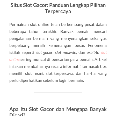
Situs Slot Gacor: Panduan Lengkap Pilihan
Terpercaya
Permainan slot online telah berkembang pesat dalam
beberapa tahun terakhir. Banyak pemain mencari
pengalaman bermain yang menyenangkan sekaligus
berpeluang meraih kemenangan besar. Fenomena
istilah seperti
slot gacor
,
slot maxwin
, dan
orbit4d
slot
online
sering muncul di pencarian para pemain. Artikel
ini akan membahasnya secara informatif, termasuk tips
memilih slot resmi, slot terpercaya, dan hal-hal yang
perlu diperhatikan sebelum login bermain.
Apa Itu Slot Gacor dan Mengapa Banyak
Dicari?