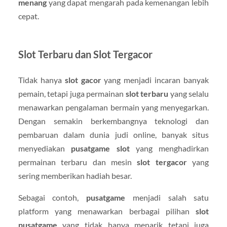
menang
yang dapat mengarah pada kemenangan lebih
cepat.
Slot Terbaru dan Slot Tergacor
Tidak hanya
slot gacor
yang menjadi incaran banyak
pemain, tetapi juga permainan
slot terbaru
yang selalu
menawarkan pengalaman bermain yang menyegarkan.
Dengan semakin berkembangnya teknologi dan
pembaruan dalam dunia judi online, banyak situs
menyediakan
pusatgame slot
yang menghadirkan
permainan terbaru dan mesin
slot tergacor
yang
sering memberikan hadiah besar.
Sebagai contoh,
pusatgame
menjadi salah satu
platform yang menawarkan berbagai pilihan
slot
pusatgame
yang tidak hanya menarik tetapi juga