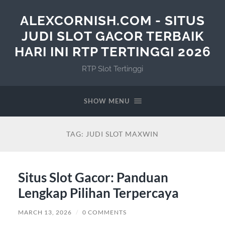
ALEXCORNISH.COM - SITUS
JUDI SLOT GACOR TERBAIK
HARI INI RTP TERTINGGI 2026
RTP Slot Tertinggi
SHOW MENU
TAG:
JUDI SLOT MAXWIN
Situs Slot Gacor: Panduan
Lengkap Pilihan Terpercaya
MARCH 13, 2026
/
0 COMMENTS