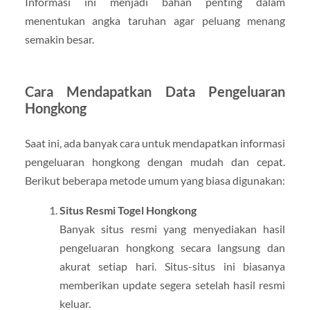
Informasi ini menjadi bahan penting dalam
menentukan angka taruhan agar peluang menang
semakin besar.
Cara Mendapatkan Data Pengeluaran
Hongkong
Saat ini, ada banyak cara untuk mendapatkan informasi
pengeluaran hongkong dengan mudah dan cepat.
Berikut beberapa metode umum yang biasa digunakan:
Situs Resmi Togel Hongkong
Banyak situs resmi yang menyediakan hasil
pengeluaran hongkong secara langsung dan
akurat setiap hari. Situs-situs ini biasanya
memberikan update segera setelah hasil resmi
keluar.