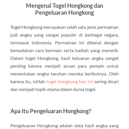
Mengenal Togel Hongkong dan
Pengeluaran Hongkong
Togel Hongkong merupakan salah satu jenis permainan
judi angka yang sangat populer di berbagai negara,
termasuk Indonesia. Permainan ini dikenal dengan
kemudahan cara bermain serta hadiah yang menarik.
Dalam togel Hongkong, hasil keluaran angka sangat
penting karena menjadi acuan para pemain untuk
menentukan angka taruhan mereka berikutnya. Oleh
karena itu, istilah
togel hongkong hari ini
sering dicari
dan menjadi topik utama dalam dunia togel.
Apa Itu Pengeluaran Hongkong?
Pengeluaran Hongkong adalah data hasil angka yang