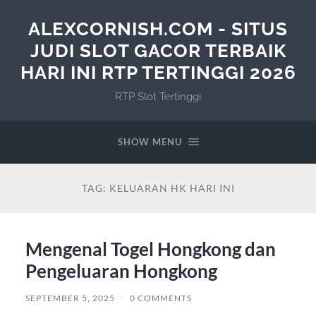
ALEXCORNISH.COM - SITUS
JUDI SLOT GACOR TERBAIK
HARI INI RTP TERTINGGI 2026
RTP Slot Tertinggi
SHOW MENU
TAG:
KELUARAN HK HARI INI
Mengenal Togel Hongkong dan
Pengeluaran Hongkong
SEPTEMBER 5, 2025
/
0 COMMENTS