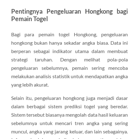
Pentingnya Pengeluaran Hongkong bagi
Pemain Togel
Bagi para pemain togel Hongkong, pengeluaran
hongkong bukan hanya sekadar angka biasa. Data ini
berperan sebagai indikator utama dalam membuat
strategi taruhan. Dengan melihat pola-pola
pengeluaran sebelumnya, pemain sering mencoba
melakukan analisis statistik untuk mendapatkan angka
yang lebih akurat.
Selain itu, pengeluaran hongkong juga menjadi dasar
dalam berbagai sistem prediksi togel yang beredar.
Sistem tersebut biasanya mengolah data hasil keluaran
sebelumnya untuk mencari tren angka yang sering
muncul, angka yang jarang keluar, dan lain sebagainya.