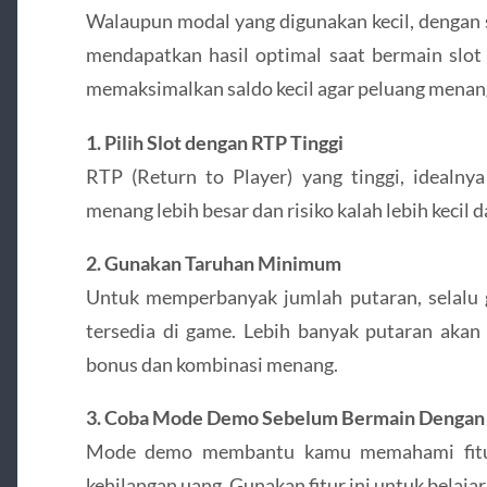
Walaupun modal yang digunakan kecil, dengan s
mendapatkan hasil optimal saat bermain slot 
memaksimalkan saldo kecil agar peluang menan
1. Pilih Slot dengan RTP Tinggi
RTP (Return to Player) yang tinggi, idealny
menang lebih besar dan risiko kalah lebih kecil 
2. Gunakan Taruhan Minimum
Untuk memperbanyak jumlah putaran, selalu 
tersedia di game. Lebih banyak putaran ak
bonus dan kombinasi menang.
3. Coba Mode Demo Sebelum Bermain Dengan 
Mode demo membantu kamu memahami fitur 
kehilangan uang. Gunakan fitur ini untuk belaj