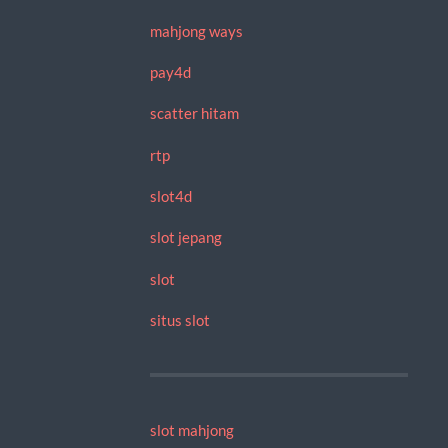
mahjong ways
pay4d
scatter hitam
rtp
slot4d
slot jepang
slot
situs slot
slot mahjong