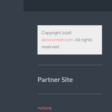
Copyright 2026
alexcornish.com
. All rights
reserved
Partner Site
mahjong