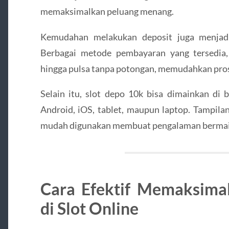
memaksimalkan peluang menang.
Kemudahan melakukan deposit juga menjadi
Berbagai metode pembayaran yang tersedia, m
hingga pulsa tanpa potongan, memudahkan pros
Selain itu, slot depo 10k bisa dimainkan di 
Android, iOS, tablet, maupun laptop. Tampila
mudah digunakan membuat pengalaman bermain 
Cara Efektif Memaksima
di Slot Online