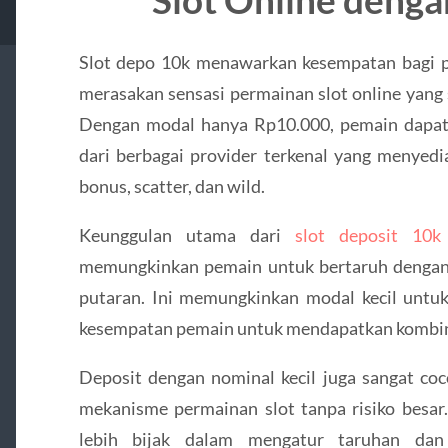
Slot depo 10k menawarkan kesempatan bagi 
merasakan sensasi permainan slot online yang
Dengan modal hanya Rp10.000, pemain dapat
dari berbagai provider terkenal yang menyedia
bonus, scatter, dan wild.
Keunggulan utama dari
slot deposit 10k
memungkinkan pemain untuk bertaruh dengan n
putaran. Ini memungkinkan modal kecil untuk
kesempatan pemain untuk mendapatkan kombi
Deposit dengan nominal kecil juga sangat co
mekanisme permainan slot tanpa risiko besa
lebih bijak dalam mengatur taruhan dan