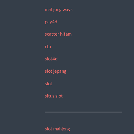
mahjong ways
pay4d
scatter hitam
rtp
slot4d
slot jepang
slot
situs slot
slot mahjong