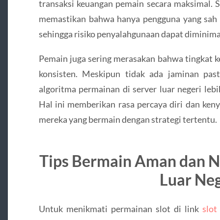
transaksi keuangan pemain secara maksimal. Sel
memastikan bahwa hanya pengguna yang sah 
sehingga risiko penyalahgunaan dapat diminimal
Pemain juga sering merasakan bahwa tingkat ke
konsisten. Meskipun tidak ada jaminan pa
algoritma permainan di server luar negeri leb
Hal ini memberikan rasa percaya diri dan ken
mereka yang bermain dengan strategi tertentu.
Tips Bermain Aman dan Ny
Luar Neg
Untuk menikmati permainan slot di link
slot