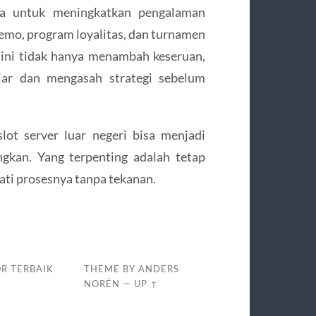
edia untuk meningkatkan pengalaman
mo, program loyalitas, dan turnamen
tur ini tidak hanya menambah keseruan,
jar dan mengasah strategi sebelum
ot server luar negeri bisa menjadi
gkan. Yang terpenting adalah tetap
ti prosesnya tanpa tekanan.
OR TERBAIK
THEME BY
ANDERS
NORÉN
—
UP ↑