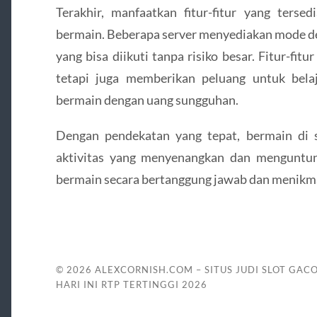
Terakhir, manfaatkan fitur-fitur yang ters
bermain. Beberapa server menyediakan mode de
yang bisa diikuti tanpa risiko besar. Fitur-fi
tetapi juga memberikan peluang untuk bela
bermain dengan uang sungguhan.
Dengan pendekatan yang tepat, bermain di sl
aktivitas yang menyenangkan dan menguntun
bermain secara bertanggung jawab dan menikma
© 2026
ALEXCORNISH.COM – SITUS JUDI SLOT GAC
HARI INI RTP TERTINGGI 2026