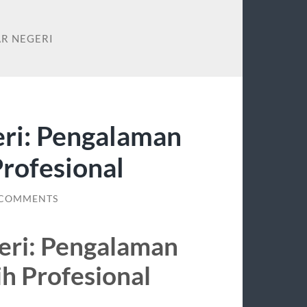
AR NEGERI
eri: Pengalaman
rofesional
 COMMENTS
geri: Pengalaman
h Profesional