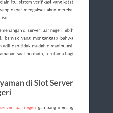
ain itu, sistem verifikasi yang ketat
yang dapat mengakses akun mereka,
isir.
menangan di server luar negeri lebih
sti, banyak yang menganggap bahwa
ih adil dan tidak mudah dimanipulasi.
yamanan saat bermain, terutama bagi
aman di Slot Server
eri
 server luar negeri
gampang menang