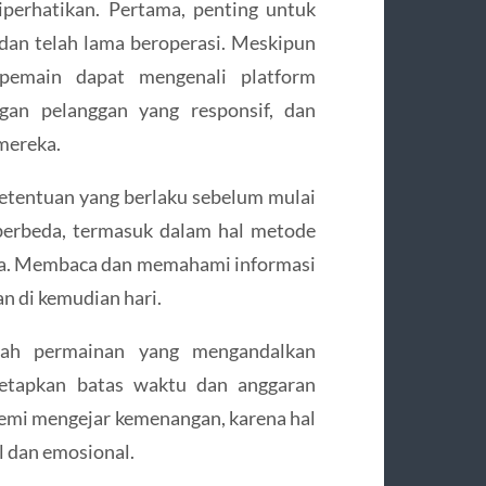
perhatikan. Pertama, penting untuk
 dan telah lama beroperasi. Meskipun
 pemain dapat mengenali platform
ngan pelanggan yang responsif, dan
mereka.
etentuan yang berlaku sebelum mulai
 berbeda, termasuk dalam hal metode
sia. Membaca dan memahami informasi
 di kemudian hari.
alah permainan yang mengandalkan
netapkan batas waktu dan anggaran
demi mengejar kemenangan, karena hal
al dan emosional.