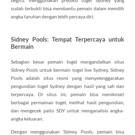
begitu, menggunakan prediksi togel Sydney yang
sudah terbukti bisa membantu pemain dalam memilih
angka taruhan dengan lebih percaya diri.
Sidney Pools: Tempat Terpercaya untuk
Bermain
Sebagian besar pemain togel mengandalkan situs
Sidney Pools untuk bermain togel live Sydney. Sidney
Pools adalah situs resmi yang menyelenggarakan
pengundian togel Sydney dengan hasil yang sah dan
terpercaya. Di situs ini, pemain bisa menikmati
berbagai permainan togel, melihat hasil pengundian,
dan mengecek paito SDY untuk menganalisis angka-
angka keluaran.
Dengan menggunakan Sidney Pools, pemain bisa