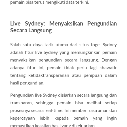
pemain bisa terus mengikuti data terkini.
Live Sydney: Menyaksikan Pengundian
Secara Langsung
Salah satu daya tarik utama dari situs togel Sydney
adalah fitur live Sydney yang memungkinkan pemain
menyaksikan pengundian secara langsung. Dengan
adanya fitur ini, pemain tidak perlu lagi khawatir
tentang ketidaktransparanan atau penipuan dalam
hasil pengundian.
Pengundian live Sydney disiarkan secara langsung dan
transparan, sehingga pemain bisa melihat setiap
prosesnya secara real-time. Ini memberi rasa aman dan
kepercayaan lebih kepada pemain yang ingin
memastikan keaslian hasil yang dikeluarkan.