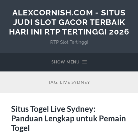
ALEXCORNISH.COM - SITUS
JUDI SLOT GACOR TERBAIK
HARI INI RTP TERTINGGI 2026
RTP Slot Tertinggi
SHOW MENU
TAG:
LIVE SYDNEY
Situs Togel Live Sydney:
Panduan Lengkap untuk Pemain
Togel