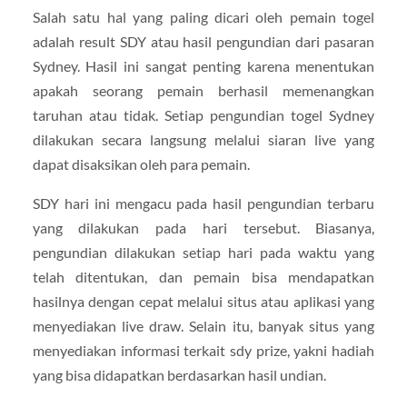
Salah satu hal yang paling dicari oleh pemain togel
adalah result SDY atau hasil pengundian dari pasaran
Sydney. Hasil ini sangat penting karena menentukan
apakah seorang pemain berhasil memenangkan
taruhan atau tidak. Setiap pengundian togel Sydney
dilakukan secara langsung melalui siaran live yang
dapat disaksikan oleh para pemain.
SDY hari ini mengacu pada hasil pengundian terbaru
yang dilakukan pada hari tersebut. Biasanya,
pengundian dilakukan setiap hari pada waktu yang
telah ditentukan, dan pemain bisa mendapatkan
hasilnya dengan cepat melalui situs atau aplikasi yang
menyediakan live draw. Selain itu, banyak situs yang
menyediakan informasi terkait sdy prize, yakni hadiah
yang bisa didapatkan berdasarkan hasil undian.