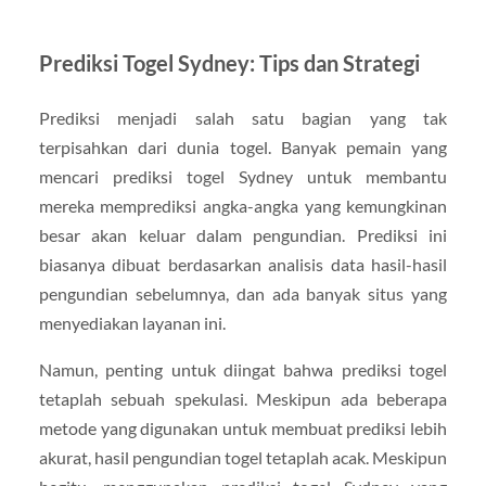
Prediksi Togel Sydney: Tips dan Strategi
Prediksi menjadi salah satu bagian yang tak
terpisahkan dari dunia togel. Banyak pemain yang
mencari prediksi togel Sydney untuk membantu
mereka memprediksi angka-angka yang kemungkinan
besar akan keluar dalam pengundian. Prediksi ini
biasanya dibuat berdasarkan analisis data hasil-hasil
pengundian sebelumnya, dan ada banyak situs yang
menyediakan layanan ini.
Namun, penting untuk diingat bahwa prediksi togel
tetaplah sebuah spekulasi. Meskipun ada beberapa
metode yang digunakan untuk membuat prediksi lebih
akurat, hasil pengundian togel tetaplah acak. Meskipun