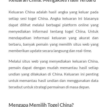
Keluaran China adalah hasil angka yang keluar pada
setiap sesi togel China. Angka keluaran ini biasanya
dapat dilihat melalui berbagai platform online yang
menyediakan informasi tentang togel China. Untuk
mendapatkan informasi keluaran yang akurat dan
terbaru, banyak pemain yang memilih situs web yang
memberikan update secara langsung dan real-time.
Melalui situs web yang menyediakan keluaran China,
pemain dapat dengan mudah memantau hasil setiap
undian yang dilakukan di China. Keluaran ini penting
untuk memantau hasil undian dan menggunakan data
tersebut untuk strategi permainan di masa depan.
Mengapa Memilih Togel China?