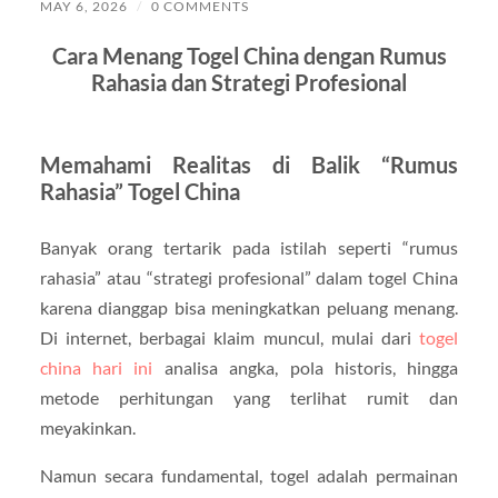
MAY 6, 2026
/
0 COMMENTS
Cara Menang Togel China dengan Rumus
Rahasia dan Strategi Profesional
Memahami Realitas di Balik “Rumus
Rahasia” Togel China
Banyak orang tertarik pada istilah seperti “rumus
rahasia” atau “strategi profesional” dalam togel China
karena dianggap bisa meningkatkan peluang menang.
Di internet, berbagai klaim muncul, mulai dari
togel
china hari ini
analisa angka, pola historis, hingga
metode perhitungan yang terlihat rumit dan
meyakinkan.
Namun secara fundamental, togel adalah permainan