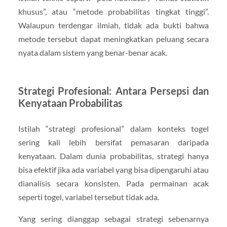
khusus”, atau “metode probabilitas tingkat tinggi”.
Walaupun terdengar ilmiah, tidak ada bukti bahwa
metode tersebut dapat meningkatkan peluang secara
nyata dalam sistem yang benar-benar acak.
Strategi Profesional: Antara Persepsi dan
Kenyataan Probabilitas
Istilah “strategi profesional” dalam konteks togel
sering kali lebih bersifat pemasaran daripada
kenyataan. Dalam dunia probabilitas, strategi hanya
bisa efektif jika ada variabel yang bisa dipengaruhi atau
dianalisis secara konsisten. Pada permainan acak
seperti togel, variabel tersebut tidak ada.
Yang sering dianggap sebagai strategi sebenarnya