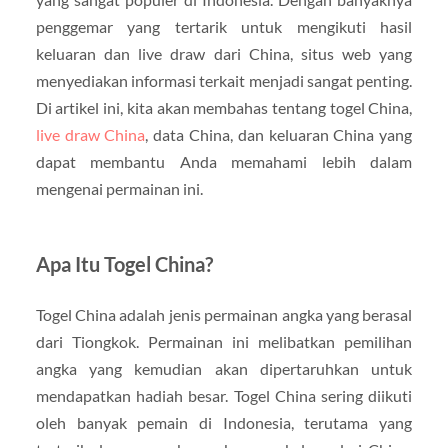
penggemar yang tertarik untuk mengikuti hasil
keluaran dan live draw dari China, situs web yang
menyediakan informasi terkait menjadi sangat penting.
Di artikel ini, kita akan membahas tentang togel China,
live draw China
, data China, dan keluaran China yang
dapat membantu Anda memahami lebih dalam
mengenai permainan ini.
Apa Itu Togel China?
Togel China adalah jenis permainan angka yang berasal
dari Tiongkok. Permainan ini melibatkan pemilihan
angka yang kemudian akan dipertaruhkan untuk
mendapatkan hadiah besar. Togel China sering diikuti
oleh banyak pemain di Indonesia, terutama yang