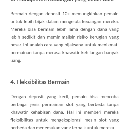
Bermain dengan deposit 10k memungkinkan pemain
untuk lebih bijak dalam mengelola keuangan mereka.
Mereka bisa bermain lebih lama dengan dana yang
lebih sedikit dan meminimalisir risiko kerugian yang
besar. Ini adalah cara yang bijaksana untuk menikmati
permainan tanpa merasa khawatir kehilangan banyak
uang.
4.
Fleksibilitas Bermain
Dengan deposit yang kecil, pemain bisa mencoba
berbagai jenis permainan slot yang berbeda tanpa
khawatir kehabisan dana. Hal ini memberi mereka
fleksibilitas untuk mengeksplorasi mesin slot yang
berbeda dan menemukan yang terbaik untuk mereka.