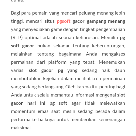
Bagi para pemain yang mencari peluang menang lebih
tinggi, mencari
situs
pgsoft
gacor gampang menang
yang menyediakan game dengan tingkat pengembalian
(RTP) optimal adalah sebuah keharusan. Memilih
pg
soft gacor
bukan sekadar tentang keberuntungan,
melainkan tentang bagaimana Anda mengakses
permainan dari platform yang tepat. Menemukan
variasi
slot gacor pg
yang sedang naik daun
membutuhkan kejelian dalam melihat tren permainan
yang sedang berlangsung. Oleh karena itu, penting bagi
Anda untuk selalu memantau informasi mengenai
slot
gacor hari ini pg soft
agar tidak melewatkan
momentum emas saat mesin sedang berada dalam
performa terbaiknya untuk memberikan kemenangan
maksimal.