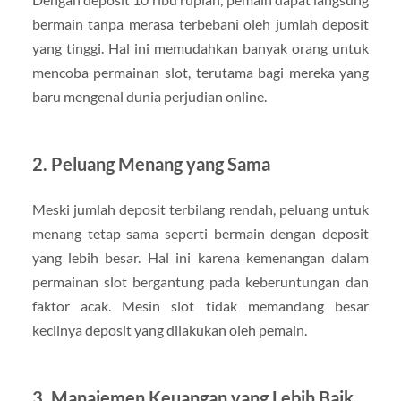
bermain tanpa merasa terbebani oleh jumlah deposit
yang tinggi. Hal ini memudahkan banyak orang untuk
mencoba permainan slot, terutama bagi mereka yang
baru mengenal dunia perjudian online.
2.
Peluang Menang yang Sama
Meski jumlah deposit terbilang rendah, peluang untuk
menang tetap sama seperti bermain dengan deposit
yang lebih besar. Hal ini karena kemenangan dalam
permainan slot bergantung pada keberuntungan dan
faktor acak. Mesin slot tidak memandang besar
kecilnya deposit yang dilakukan oleh pemain.
3.
Manajemen Keuangan yang Lebih Baik