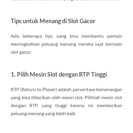
Tips untuk Menang di Slot Gacor
Ada beberapa tips yang bisa membantu pemain
meningkatkan peluang menang mereka saat bermain
slot gacor:
1. Pilih Mesin Slot dengan RTP Tinggi
RTP (Return to Player) adalah persentase kemenangan
yang bisa diberikan oleh mesin slot. Pilihlah mesin slot
dengan RTP yang tinggi karena ini memberikan
peluang menang yang lebih baik.