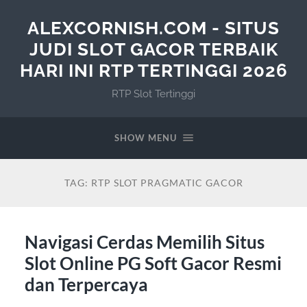
ALEXCORNISH.COM - SITUS
JUDI SLOT GACOR TERBAIK
HARI INI RTP TERTINGGI 2026
RTP Slot Tertinggi
SHOW MENU
TAG:
RTP SLOT PRAGMATIC GACOR
Navigasi Cerdas Memilih Situs
Slot Online PG Soft Gacor Resmi
dan Terpercaya