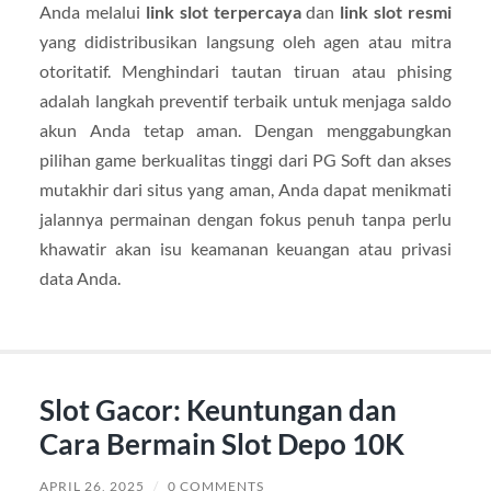
Anda melalui
link slot terpercaya
dan
link slot resmi
yang didistribusikan langsung oleh agen atau mitra
otoritatif. Menghindari tautan tiruan atau phising
adalah langkah preventif terbaik untuk menjaga saldo
akun Anda tetap aman. Dengan menggabungkan
pilihan game berkualitas tinggi dari PG Soft dan akses
mutakhir dari situs yang aman, Anda dapat menikmati
jalannya permainan dengan fokus penuh tanpa perlu
khawatir akan isu keamanan keuangan atau privasi
data Anda.
Slot Gacor: Keuntungan dan
Cara Bermain Slot Depo 10K
APRIL 26, 2025
/
0 COMMENTS