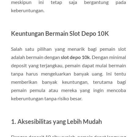
meskipun ini tetap saja bergantung pada
keberuntungan.
Keuntungan Bermain Slot Depo 10K
Salah satu pilihan yang menarik bagi pemain slot
adalah bermain dengan
slot depo 10k
. Dengan minimal
deposit yang terjangkau, pemain dapat mulai bermain
tanpa harus mengeluarkan banyak uang. Ini tentu
memberikan banyak keuntungan, terutama bagi
pemain pemula atau mereka yang ingin mencoba
keberuntungan tanpa risiko besar.
1.
Aksesibilitas yang Lebih Mudah
Dengan deposit 10 ribu rupiah, pemain dapat langsung