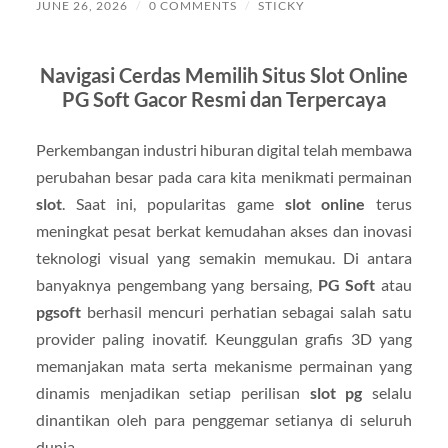
JUNE 26, 2026
/
0 COMMENTS
/
STICKY
Navigasi Cerdas Memilih Situs Slot Online
PG Soft Gacor Resmi dan Terpercaya
Perkembangan industri hiburan digital telah membawa
perubahan besar pada cara kita menikmati permainan
slot
. Saat ini, popularitas game
slot online
terus
meningkat pesat berkat kemudahan akses dan inovasi
teknologi visual yang semakin memukau. Di antara
banyaknya pengembang yang bersaing,
PG Soft
atau
pgsoft
berhasil mencuri perhatian sebagai salah satu
provider paling inovatif. Keunggulan grafis 3D yang
memanjakan mata serta mekanisme permainan yang
dinamis menjadikan setiap perilisan
slot pg
selalu
dinantikan oleh para penggemar setianya di seluruh
dunia.