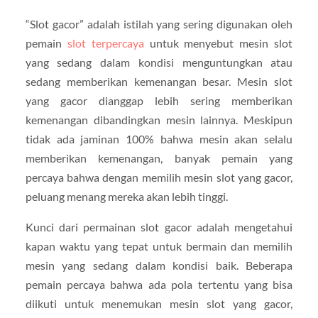
“Slot gacor” adalah istilah yang sering digunakan oleh
pemain
slot terpercaya
untuk menyebut mesin slot
yang sedang dalam kondisi menguntungkan atau
sedang memberikan kemenangan besar. Mesin slot
yang gacor dianggap lebih sering memberikan
kemenangan dibandingkan mesin lainnya. Meskipun
tidak ada jaminan 100% bahwa mesin akan selalu
memberikan kemenangan, banyak pemain yang
percaya bahwa dengan memilih mesin slot yang gacor,
peluang menang mereka akan lebih tinggi.
Kunci dari permainan slot gacor adalah mengetahui
kapan waktu yang tepat untuk bermain dan memilih
mesin yang sedang dalam kondisi baik. Beberapa
pemain percaya bahwa ada pola tertentu yang bisa
diikuti untuk menemukan mesin slot yang gacor,