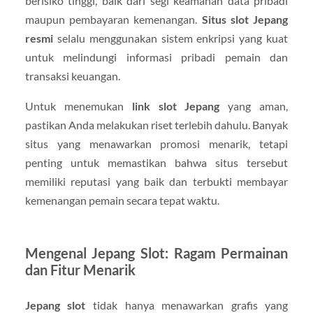
berisiko tinggi, baik dari segi keamanan data pribadi
maupun pembayaran kemenangan.
Situs slot Jepang
resmi
selalu menggunakan sistem enkripsi yang kuat
untuk melindungi informasi pribadi pemain dan
transaksi keuangan.
Untuk menemukan
link slot Jepang
yang aman,
pastikan Anda melakukan riset terlebih dahulu. Banyak
situs yang menawarkan promosi menarik, tetapi
penting untuk memastikan bahwa situs tersebut
memiliki reputasi yang baik dan terbukti membayar
kemenangan pemain secara tepat waktu.
Mengenal Jepang Slot: Ragam Permainan
dan Fitur Menarik
Jepang slot
tidak hanya menawarkan grafis yang