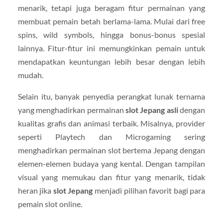
menarik, tetapi juga beragam fitur permainan yang
membuat pemain betah berlama-lama. Mulai dari free
spins, wild symbols, hingga bonus-bonus spesial
lainnya. Fitur-fitur ini memungkinkan pemain untuk
mendapatkan keuntungan lebih besar dengan lebih
mudah.
Selain itu, banyak penyedia perangkat lunak ternama
yang menghadirkan permainan
slot Jepang asli
dengan
kualitas grafis dan animasi terbaik. Misalnya, provider
seperti Playtech dan Microgaming sering
menghadirkan permainan slot bertema Jepang dengan
elemen-elemen budaya yang kental. Dengan tampilan
visual yang memukau dan fitur yang menarik, tidak
heran jika
slot Jepang
menjadi pilihan favorit bagi para
pemain slot online.