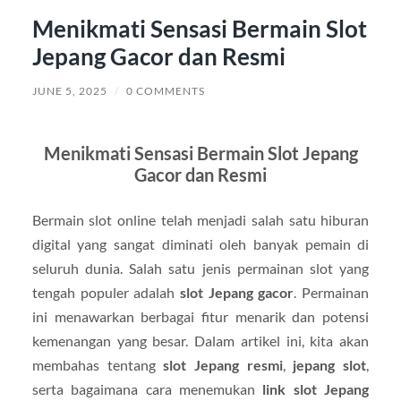
Menikmati Sensasi Bermain Slot
Jepang Gacor dan Resmi
JUNE 5, 2025
/
0 COMMENTS
Menikmati Sensasi Bermain Slot Jepang
Gacor dan Resmi
Bermain slot online telah menjadi salah satu hiburan
digital yang sangat diminati oleh banyak pemain di
seluruh dunia. Salah satu jenis permainan slot yang
tengah populer adalah
slot Jepang gacor
. Permainan
ini menawarkan berbagai fitur menarik dan potensi
kemenangan yang besar. Dalam artikel ini, kita akan
membahas tentang
slot Jepang resmi
,
jepang slot
,
serta bagaimana cara menemukan
link slot Jepang