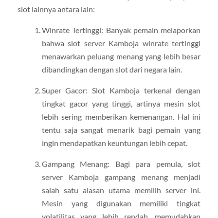
slot lainnya antara lain:
Winrate Tertinggi: Banyak pemain melaporkan
bahwa slot server Kamboja winrate tertinggi
menawarkan peluang menang yang lebih besar
dibandingkan dengan slot dari negara lain.
Super Gacor: Slot Kamboja terkenal dengan
tingkat gacor yang tinggi, artinya mesin slot
lebih sering memberikan kemenangan. Hal ini
tentu saja sangat menarik bagi pemain yang
ingin mendapatkan keuntungan lebih cepat.
Gampang Menang: Bagi para pemula, slot
server Kamboja gampang menang menjadi
salah satu alasan utama memilih server ini.
Mesin yang digunakan memiliki tingkat
volatilitas yang lebih rendah, memudahkan