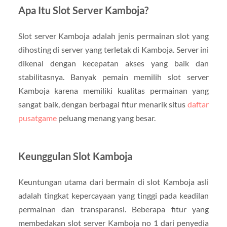
Apa Itu Slot Server Kamboja?
Slot server Kamboja adalah jenis permainan slot yang
dihosting di server yang terletak di Kamboja. Server ini
dikenal dengan kecepatan akses yang baik dan
stabilitasnya. Banyak pemain memilih slot server
Kamboja karena memiliki kualitas permainan yang
sangat baik, dengan berbagai fitur menarik situs
daftar
pusatgame
peluang menang yang besar.
Keunggulan Slot Kamboja
Keuntungan utama dari bermain di slot Kamboja asli
adalah tingkat kepercayaan yang tinggi pada keadilan
permainan dan transparansi. Beberapa fitur yang
membedakan slot server Kamboja no 1 dari penyedia