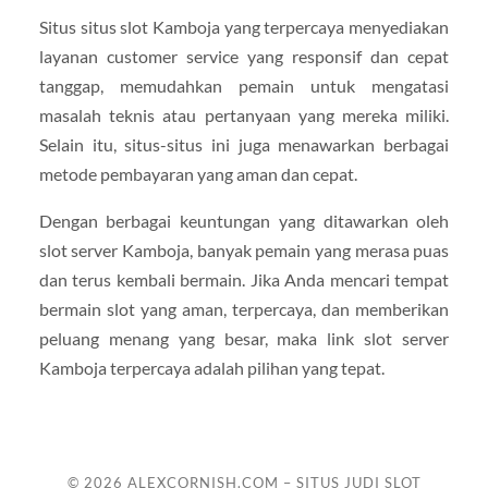
Situs situs slot Kamboja yang terpercaya menyediakan
layanan customer service yang responsif dan cepat
tanggap, memudahkan pemain untuk mengatasi
masalah teknis atau pertanyaan yang mereka miliki.
Selain itu, situs-situs ini juga menawarkan berbagai
metode pembayaran yang aman dan cepat.
Dengan berbagai keuntungan yang ditawarkan oleh
slot server Kamboja, banyak pemain yang merasa puas
dan terus kembali bermain. Jika Anda mencari tempat
bermain slot yang aman, terpercaya, dan memberikan
peluang menang yang besar, maka link slot server
Kamboja terpercaya adalah pilihan yang tepat.
© 2026
ALEXCORNISH.COM – SITUS JUDI SLOT