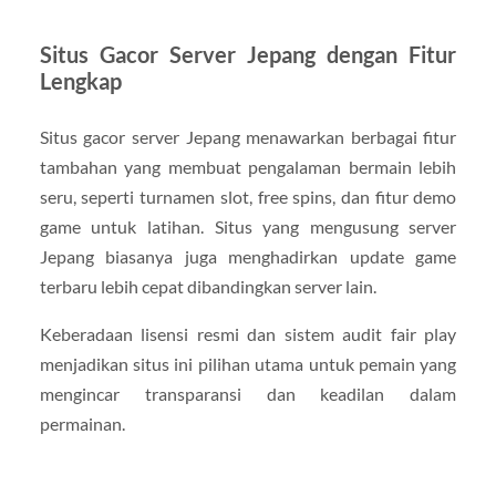
Situs Gacor Server Jepang dengan Fitur
Lengkap
Situs gacor server Jepang menawarkan berbagai fitur
tambahan yang membuat pengalaman bermain lebih
seru, seperti turnamen slot, free spins, dan fitur demo
game untuk latihan. Situs yang mengusung server
Jepang biasanya juga menghadirkan update game
terbaru lebih cepat dibandingkan server lain.
Keberadaan lisensi resmi dan sistem audit fair play
menjadikan situs ini pilihan utama untuk pemain yang
mengincar transparansi dan keadilan dalam
permainan.