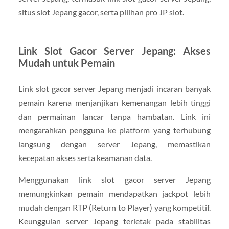
situs slot Jepang gacor, serta pilihan pro JP slot.
Link Slot Gacor Server Jepang: Akses
Mudah untuk Pemain
Link slot gacor server Jepang menjadi incaran banyak
pemain karena menjanjikan kemenangan lebih tinggi
dan permainan lancar tanpa hambatan. Link ini
mengarahkan pengguna ke platform yang terhubung
langsung dengan server Jepang, memastikan
kecepatan akses serta keamanan data.
Menggunakan link slot gacor server Jepang
memungkinkan pemain mendapatkan jackpot lebih
mudah dengan RTP (Return to Player) yang kompetitif.
Keunggulan server Jepang terletak pada stabilitas