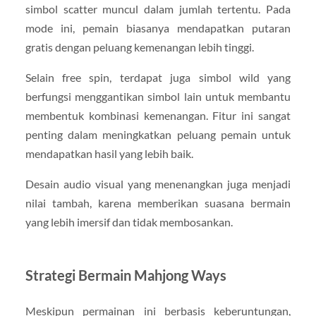
simbol scatter muncul dalam jumlah tertentu. Pada
mode ini, pemain biasanya mendapatkan putaran
gratis dengan peluang kemenangan lebih tinggi.
Selain free spin, terdapat juga simbol wild yang
berfungsi menggantikan simbol lain untuk membantu
membentuk kombinasi kemenangan. Fitur ini sangat
penting dalam meningkatkan peluang pemain untuk
mendapatkan hasil yang lebih baik.
Desain audio visual yang menenangkan juga menjadi
nilai tambah, karena memberikan suasana bermain
yang lebih imersif dan tidak membosankan.
Strategi Bermain Mahjong Ways
Meskipun permainan ini berbasis keberuntungan,