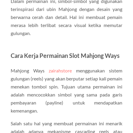
Dalam permainan ini, simbol-simbol yang digunakan
terinspirasi dari ubin Mahjong dengan desain yang
berwarna cerah dan detail. Hal ini membuat pemain
merasa lebih terlibat secara visual ketika memutar
gulungan.
Cara Kerja Permainan Slot Mahjong Ways
Mahjong Ways
zairahstore
menggunakan sistem
gulungan (reels) yang akan berputar setiap kali pemain
menekan tombol spin. Tujuan utama permainan ini
adalah mencocokkan simbol yang sama pada garis
pembayaran (payline) untuk mendapatkan
kemenangan.
Salah satu hal yang membuat permainan ini menarik
adalah adanya mekanisme cascading reels atau