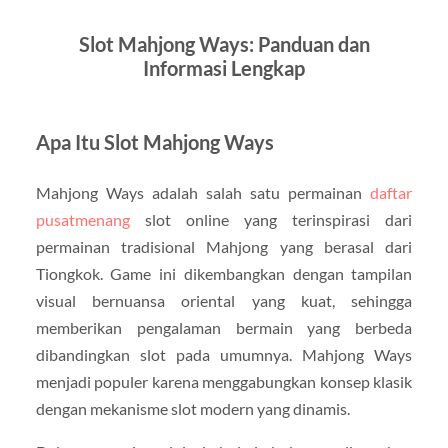
Slot Mahjong Ways: Panduan dan
Informasi Lengkap
Apa Itu Slot Mahjong Ways
Mahjong Ways
adalah salah satu permainan
daftar
pusatmenang
slot online yang terinspirasi dari
permainan tradisional Mahjong yang berasal dari
Tiongkok. Game ini dikembangkan dengan tampilan
visual bernuansa oriental yang kuat, sehingga
memberikan pengalaman bermain yang berbeda
dibandingkan slot pada umumnya. Mahjong Ways
menjadi populer karena menggabungkan konsep klasik
dengan mekanisme slot modern yang dinamis.