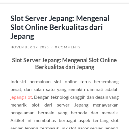
Slot Server Jepang: Mengenal
Slot Online Berkualitas dari
Jepang
NOVEMBER 17, 2025
/
0 COMMENTS
Slot Server Jepang: Mengenal Slot Online
Berkualitas dari Jepang
Industri permainan slot online terus berkembang
pesat, dan salah satu yang semakin diminati adalah
jepang slot
. Dengan teknologi canggih dan desain yang
menarik, slot dari server Jepang menawarkan
pengalaman bermain yang berbeda dan menarik.
Artikel ini membahas berbagai aspek tentang slot
server Jepang, termasuk link slot gacor server Jepang,