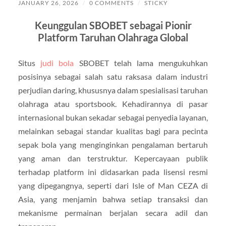
JANUARY 26, 2026
/
0 COMMENTS
/
STICKY
Keunggulan SBOBET sebagai Pionir
Platform Taruhan Olahraga Global
Situs
judi bola
SBOBET telah lama mengukuhkan
posisinya sebagai salah satu raksasa dalam industri
perjudian daring, khususnya dalam spesialisasi taruhan
olahraga atau sportsbook. Kehadirannya di pasar
internasional bukan sekadar sebagai penyedia layanan,
melainkan sebagai standar kualitas bagi para pecinta
sepak bola yang menginginkan pengalaman bertaruh
yang aman dan terstruktur. Kepercayaan publik
terhadap platform ini didasarkan pada lisensi resmi
yang dipegangnya, seperti dari Isle of Man CEZA di
Asia, yang menjamin bahwa setiap transaksi dan
mekanisme permainan berjalan secara adil dan