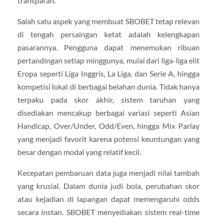
transparan.
Salah satu aspek yang membuat SBOBET tetap relevan
di tengah persaingan ketat adalah kelengkapan
pasarannya. Pengguna dapat menemukan ribuan
pertandingan setiap minggunya, mulai dari liga-liga elit
Eropa seperti Liga Inggris, La Liga, dan Serie A, hingga
kompetisi lokal di berbagai belahan dunia. Tidak hanya
terpaku pada skor akhir, sistem taruhan yang
disediakan mencakup berbagai variasi seperti Asian
Handicap, Over/Under, Odd/Even, hingga Mix Parlay
yang menjadi favorit karena potensi keuntungan yang
besar dengan modal yang relatif kecil.
Kecepatan pembaruan data juga menjadi nilai tambah
yang krusial. Dalam dunia judi bola, perubahan skor
atau kejadian di lapangan dapat memengaruhi odds
secara instan. SBOBET menyediakan sistem real-time