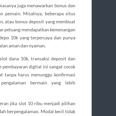
u biasanya juga menawarkan bonus dan
 pemain. Misalnya, beberapa situs
in, atau bonus deposit yang membuat
sar peluang mendapatkan kemenangan
s depo 10k yang terpercaya dan punya
rjalan aman dan nyaman.
slot dana 10k, transaksi deposit dan
e pembayaran digital ini sangat cocok
at tanpa harus menunggu konfirmasi
pengalaman bermain yang lebih
ran jika slot 10 ribu menjadi pilihan
dah berpengalaman. Modal kecil tidak