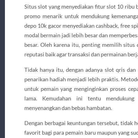
Situs slot yang menyediakan fitur slot 10 rib
promo menarik untuk mendukung kemenangan
depo 10k gacor menyediakan cashback, free sp
modal bermain jadi lebih besar dan memperbe
besar. Oleh karena itu, penting memilih situ
reputasi baik agar transaksi dan permainan be
Tidak hanya itu, dengan adanya slot qris dan 
penarikan hadiah menjadi lebih praktis. Metod
untuk pemain yang menginginkan proses cep
lama. Kemudahan ini tentu mendukung 
menyenangkan dan bebas hambatan.
Dengan berbagai keuntungan tersebut, tidak he
favorit bagi para pemain baru maupun yang su