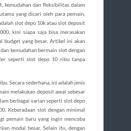
t, kemudahan dan fleksibilitas dalam
utama yang dicari oleh para pemain.
adalah slot depo 10k atau slot deposit
00, kini siapa saja bisa merasakan
l budget yang besar. Artikel ini akan
 dan kemudahan bermain slot dengan
ler seperti slot depo 10 ribu tanpa
ibu. Secara sederhana, ini adalah jenis
ain melakukan deposit awal sebesar
alam berbagai varian seperti slot depo
0000. Keberadaan slot dengan minimal
agi pemain baru yang ingin mencoba
an modal besar. Selain itu, dengan