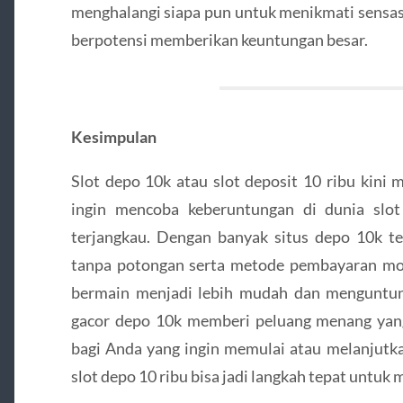
menghalangi siapa pun untuk menikmati sensasi
berpotensi memberikan keuntungan besar.
Kesimpulan
Slot depo 10k atau slot deposit 10 ribu kini 
ingin mencoba keberuntungan di dunia slo
terjangkau. Dengan banyak situs depo 10k t
tanpa potongan serta metode pembayaran mo
bermain menjadi lebih mudah dan menguntun
gacor depo 10k memberi peluang menang yang
bagi Anda yang ingin memulai atau melanjutk
slot depo 10 ribu bisa jadi langkah tepat untuk