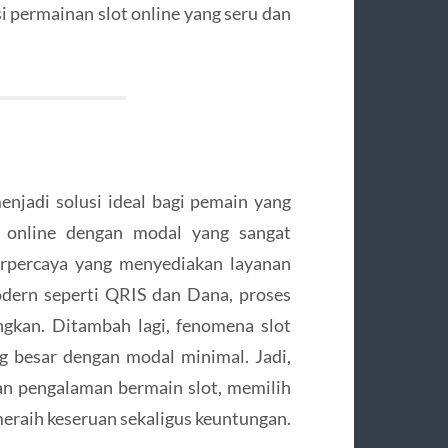
 permainan slot online yang seru dan
menjadi solusi ideal bagi pemain yang
t online dengan modal yang sangat
erpercaya yang menyediakan layanan
dern seperti QRIS dan Dana, proses
gkan. Ditambah lagi, fenomena slot
 besar dengan modal minimal. Jadi,
an pengalaman bermain slot, memilih
 meraih keseruan sekaligus keuntungan.