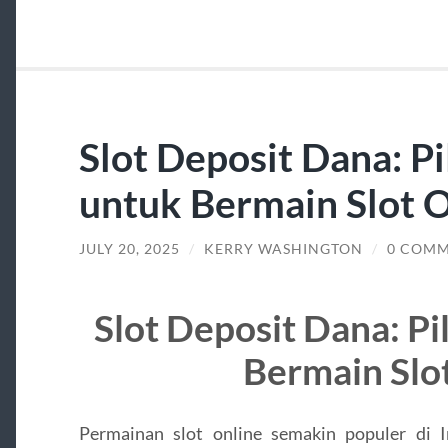
Slot Deposit Dana: Pi
untuk Bermain Slot 
JULY 20, 2025
/
KERRY WASHINGTON
/
0 COM
Slot Deposit Dana: Pi
Bermain Slo
Permainan slot online semakin populer di 