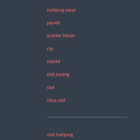
mahjong ways
pay4d
scatter hitam
rtp
slot4d
slot jepang
slot
situs slot
slot mahjong