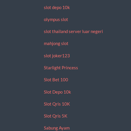
slot depo 10k
olympus slot
slot thailand server luar negeri
mahjong slot
slot joker123
Starlight Princess
Slot Bet 100
Slot Depo 10k
Slot Qris 10K
Slot Qris 5K
Sabung Ayam