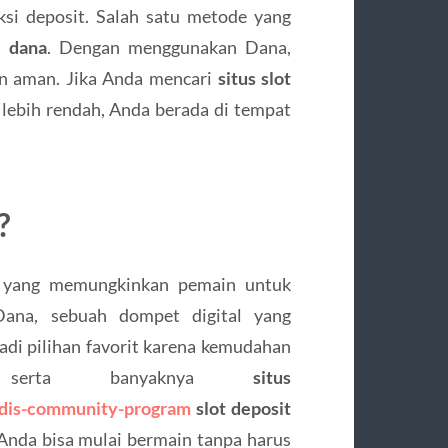
si deposit. Salah satu metode yang
t dana
. Dengan menggunakan Dana,
n aman. Jika Anda mencari
situs slot
lebih rendah, Anda berada di tempat
?
i yang memungkinkan pemain untuk
Dana, sebuah dompet digital yang
i pilihan favorit karena kemudahan
a, serta banyaknya
situs
/ndis-community-program
slot deposit
Anda bisa mulai bermain tanpa harus