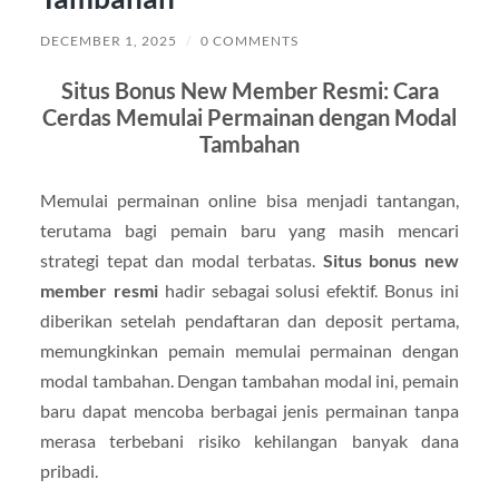
DECEMBER 1, 2025
/
0 COMMENTS
Situs Bonus New Member Resmi: Cara
Cerdas Memulai Permainan dengan Modal
Tambahan
Memulai permainan online bisa menjadi tantangan,
terutama bagi pemain baru yang masih mencari
strategi tepat dan modal terbatas.
Situs bonus new
member resmi
hadir sebagai solusi efektif. Bonus ini
diberikan setelah pendaftaran dan deposit pertama,
memungkinkan pemain memulai permainan dengan
modal tambahan. Dengan tambahan modal ini, pemain
baru dapat mencoba berbagai jenis permainan tanpa
merasa terbebani risiko kehilangan banyak dana
pribadi.