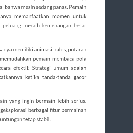
yal bahwa mesin sedang panas. Pemain
sanya memanfaatkan momen untuk
a peluang meraih kemenangan besar
asanya memiliki animasi halus, putaran
ini memudahkan pemain membaca pola
cara efektif. Strategi umum adalah
atkannya ketika tanda-tanda gacor
in yang ingin bermain lebih serius.
ksplorasi berbagai fitur permainan
ntungan tetap stabil.