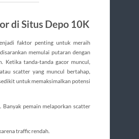
or di Situs Depo 10K
enjadi faktor penting untuk meraih
 disarankan memulai putaran dengan
. Ketika tanda-tanda gacor muncul,
 atau scatter yang muncul bertahap,
sedikit untuk memaksimalkan potensi
. Banyak pemain melaporkan scatter
karena traffic rendah.