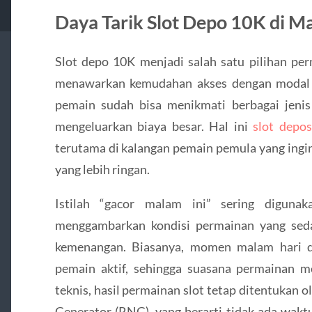
Daya Tarik Slot Depo 10K di M
Slot depo 10K menjadi salah satu pilihan pe
menawarkan kemudahan akses dengan modal k
pemain sudah bisa menikmati berbagai jenis
mengeluarkan biaya besar. Hal ini
slot depos
terutama di kalangan pemain pemula yang ingi
yang lebih ringan.
Istilah “gacor malam ini” sering diguna
menggambarkan kondisi permainan yang seda
kemenangan. Biasanya, momen malam hari d
pemain aktif, sehingga suasana permainan m
teknis, hasil permainan slot tetap ditentukan
Generator (RNG), yang berarti tidak ada wak