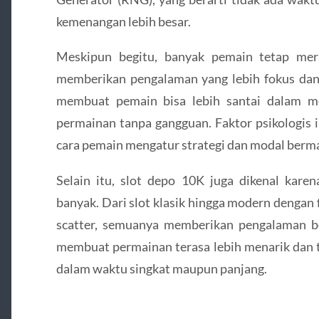
kemenangan lebih besar.
Meskipun begitu, banyak pemain tetap me
memberikan pengalaman yang lebih fokus dan
membuat pemain bisa lebih santai dalam m
permainan tanpa gangguan. Faktor psikologis 
cara pemain mengatur strategi dan modal berma
Selain itu, slot depo 10K juga dikenal kare
banyak. Dari slot klasik hingga modern dengan fi
scatter, semuanya memberikan pengalaman b
membuat permainan terasa lebih menarik dan
dalam waktu singkat maupun panjang.