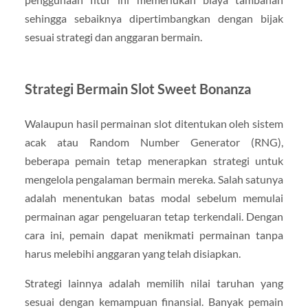
sehingga sebaiknya dipertimbangkan dengan bijak
sesuai strategi dan anggaran bermain.
Strategi Bermain Slot Sweet Bonanza
Walaupun hasil permainan slot ditentukan oleh sistem
acak atau Random Number Generator (RNG),
beberapa pemain tetap menerapkan strategi untuk
mengelola pengalaman bermain mereka. Salah satunya
adalah menentukan batas modal sebelum memulai
permainan agar pengeluaran tetap terkendali. Dengan
cara ini, pemain dapat menikmati permainan tanpa
harus melebihi anggaran yang telah disiapkan.
Strategi lainnya adalah memilih nilai taruhan yang
sesuai dengan kemampuan finansial. Banyak pemain