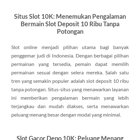
Situs Slot 10K: Menemukan Pengalaman
Bermain Slot Deposit 10 Ribu Tanpa
Potongan
Slot online menjadi pilihan utama bagi banyak
penggemar judi di Indonesia. Dengan berbagai pilihan
permainan yang tersedia, pemain dapat memilih
permainan sesuai dengan selera mereka. Salah satu
tren yang semakin populer adalah slot deposit 10 ribu
tanpa potongan. Situs-situs yang menawarkan layanan
ini memberikan pengalaman bermain yang lebih
terjangkau dan mudah diakses, serta menawarkan
peluang menang besar dengan modal yang minimal.
Slot Gacor Depo 10K: Peluang Menang