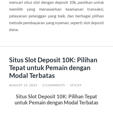
mencari situs slot dengan deposit 10k, pastikan untuk
memilih yang menawarkan keamanan transaksi,
pelayanan pelanggan yang baik, dan berbagai pilihan
metode pembayaran yang nyaman, seperti slot deposit
dana.
Situs Slot Deposit 10K: Pilihan
Tepat untuk Pemain dengan
Modal Terbatas
AUGUST 19, 2025
/
0 COMMENTS
/
STICKY
Situs Slot Deposit 10K: Pilihan Tepat
untuk Pemain dengan Modal Terbatas