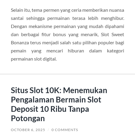
Selain itu, tema permen yang ceria memberikan nuansa
santai sehingga permainan terasa lebih menghibur.
Dengan mekanisme permainan yang mudah dipahami
dan berbagai fitur bonus yang menarik, Slot Sweet
Bonanza terus menjadi salah satu pilihan populer bagi
pemain yang mencari hiburan dalam kategori
permainan slot digital.
Situs Slot 10K: Menemukan
Pengalaman Bermain Slot
Deposit 10 Ribu Tanpa
Potongan
OCTOBER 6, 2025
/
0 COMMENTS