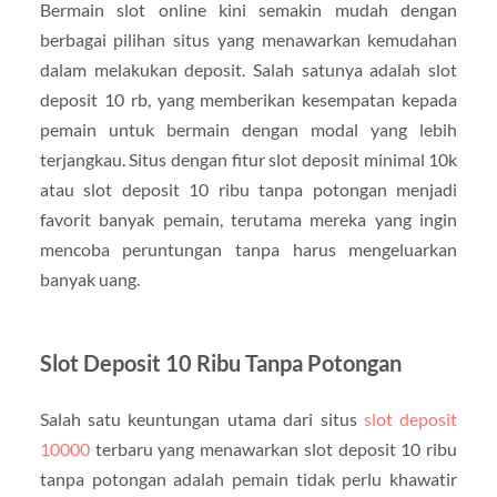
Bermain slot online kini semakin mudah dengan
berbagai pilihan situs yang menawarkan kemudahan
dalam melakukan deposit. Salah satunya adalah slot
deposit 10 rb, yang memberikan kesempatan kepada
pemain untuk bermain dengan modal yang lebih
terjangkau. Situs dengan fitur slot deposit minimal 10k
atau slot deposit 10 ribu tanpa potongan menjadi
favorit banyak pemain, terutama mereka yang ingin
mencoba peruntungan tanpa harus mengeluarkan
banyak uang.
Slot Deposit 10 Ribu Tanpa Potongan
Salah satu keuntungan utama dari situs
slot deposit
10000
terbaru
yang menawarkan slot deposit 10 ribu
tanpa potongan adalah pemain tidak perlu khawatir