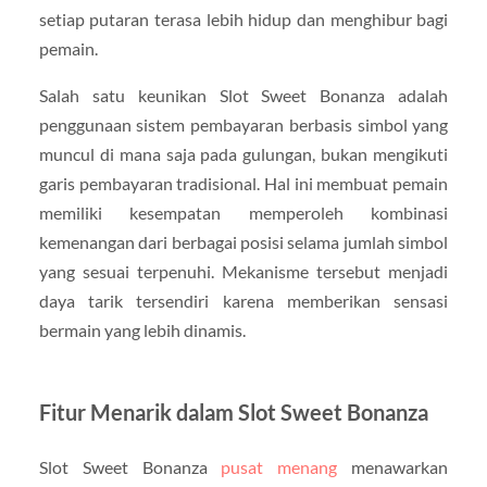
setiap putaran terasa lebih hidup dan menghibur bagi
pemain.
Salah satu keunikan Slot Sweet Bonanza adalah
penggunaan sistem pembayaran berbasis simbol yang
muncul di mana saja pada gulungan, bukan mengikuti
garis pembayaran tradisional. Hal ini membuat pemain
memiliki kesempatan memperoleh kombinasi
kemenangan dari berbagai posisi selama jumlah simbol
yang sesuai terpenuhi. Mekanisme tersebut menjadi
daya tarik tersendiri karena memberikan sensasi
bermain yang lebih dinamis.
Fitur Menarik dalam Slot Sweet Bonanza
Slot Sweet Bonanza
pusat menang
menawarkan