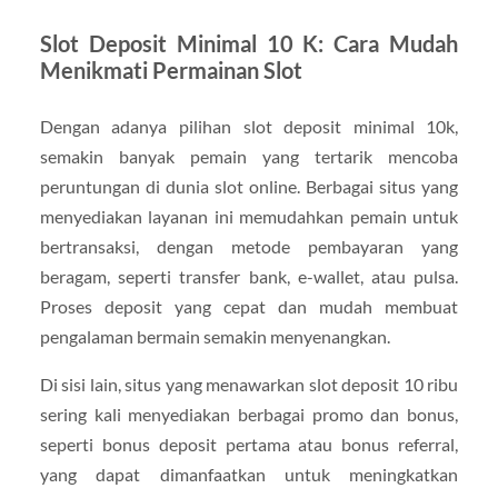
Slot Deposit Minimal 10 K: Cara Mudah
Menikmati Permainan Slot
Dengan adanya pilihan slot deposit minimal 10k,
semakin banyak pemain yang tertarik mencoba
peruntungan di dunia slot online. Berbagai situs yang
menyediakan layanan ini memudahkan pemain untuk
bertransaksi, dengan metode pembayaran yang
beragam, seperti transfer bank, e-wallet, atau pulsa.
Proses deposit yang cepat dan mudah membuat
pengalaman bermain semakin menyenangkan.
Di sisi lain, situs yang menawarkan slot deposit 10 ribu
sering kali menyediakan berbagai promo dan bonus,
seperti bonus deposit pertama atau bonus referral,
yang dapat dimanfaatkan untuk meningkatkan