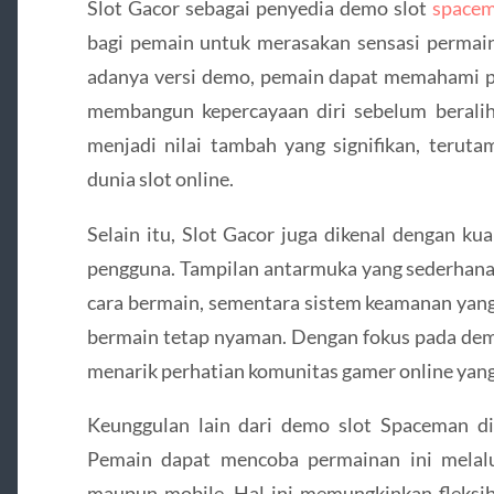
Slot Gacor sebagai penyedia demo slot
space
bagi pemain untuk merasakan sensasi permaina
adanya versi demo, pemain dapat memahami po
membangun kepercayaan diri sebelum beralih k
menjadi nilai tambah yang signifikan, terut
dunia slot online.
Selain itu, Slot Gacor juga dikenal dengan ku
pengguna. Tampilan antarmuka yang sederh
cara bermain, sementara sistem keamanan yan
bermain tetap nyaman. Dengan fokus pada demo
menarik perhatian komunitas gamer online yang 
Keunggulan lain dari demo slot Spaceman di 
Pemain dapat mencoba permainan ini melalu
maupun mobile. Hal ini memungkinkan fleksibil