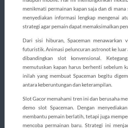
menikmati permainan kapan saja dan di mana sa
menyediakan informasi lengkap mengenai atu
strategi agar pemain dapat memaksimalkan pe
Dari sisi hiburan, Spaceman menawarkan v
futuristik. Animasi peluncuran astronot ke lu
dibandingkan slot konvensional. Ketega
memutuskan kapan harus berhenti sebelum kar
inilah yang membuat Spaceman begitu digem
antara keberuntungan dan keterampilan.
Slot Gacor memahami tren ini dan berusaha me
demo slot Spaceman. Dengan menyediakan 
membantu pemain berlatih, tetapi juga memper
mencoba permainan baru. Strategi ini menjad