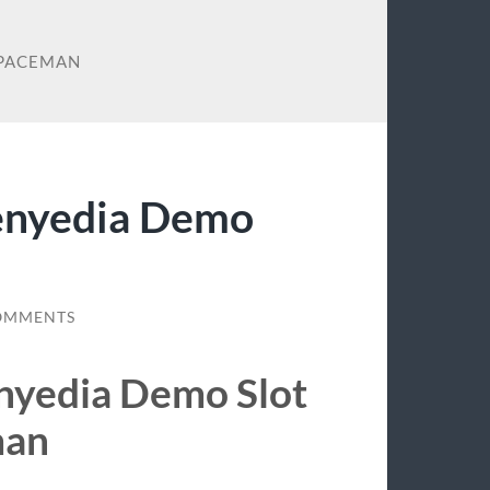
SPACEMAN
Penyedia Demo
OMMENTS
enyedia Demo Slot
man