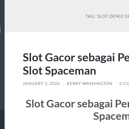
TAG:
SLOT DEMO 
M
Slot Gacor sebagai 
Slot Spaceman
JANUARY 1, 2026
/
KERRY WASHINGTON
/
0 C
Slot Gacor sebagai P
Space