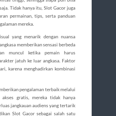
ja. Tidak hanya itu, Slot Gacor juga
ran permainan, tips, serta panduan
ngalaman mereka.
isual yang menarik dengan nuansa
ar angkasa memberikan sensasi berbeda
ngan muncul ketika pemain harus
akter jatuh ke luar angkasa. Faktor
ari, karena menghadirkan kombinasi
mberikan pengalaman terbaik melalui
akses gratis, mereka tidak hanya
luas jangkauan audiens yang tertarik
ikan Slot Gacor sebagai salah satu