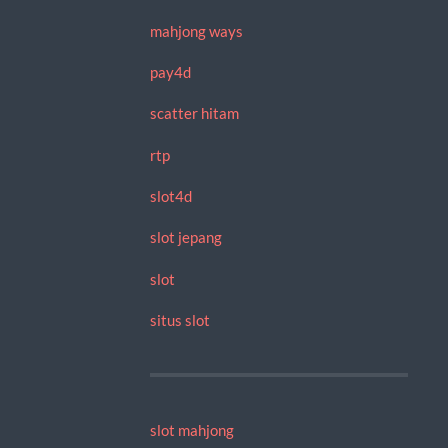
mahjong ways
pay4d
scatter hitam
rtp
slot4d
slot jepang
slot
situs slot
slot mahjong