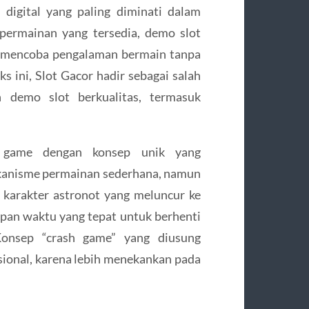
 digital yang paling diminati dalam
 permainan yang tersedia, demo slot
n mencoba pengalaman bermain tanpa
 ini, Slot Gacor hadir sebagai salah
 demo slot berkualitas, termasuk
u game dengan konsep unik yang
kanisme permainan sederhana, namun
karakter astronot yang meluncur ke
pan waktu yang tepat untuk berhenti
onsep “crash game” yang diusung
ional, karena lebih menekankan pada