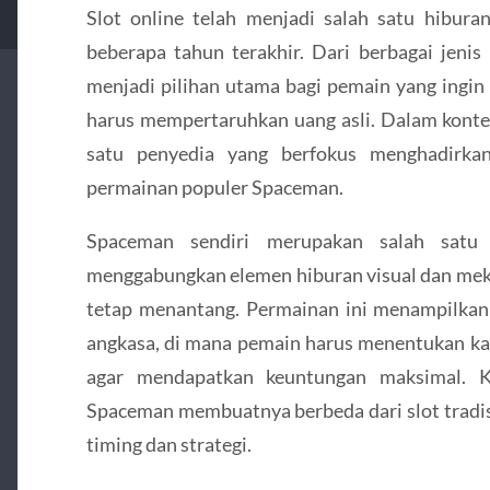
Slot online telah menjadi salah satu hiburan
beberapa tahun terakhir. Dari berbagai jenis
menjadi pilihan utama bagi pemain yang ingi
harus mempertaruhkan uang asli. Dalam konteks
satu penyedia yang berfokus menghadirkan
permainan populer Spaceman.
Spaceman sendiri merupakan salah sat
menggabungkan elemen hiburan visual dan me
tetap menantang. Permainan ini menampilkan 
angkasa, di mana pemain harus menentukan ka
agar mendapatkan keuntungan maksimal. K
Spaceman membuatnya berbeda dari slot tradis
timing dan strategi.