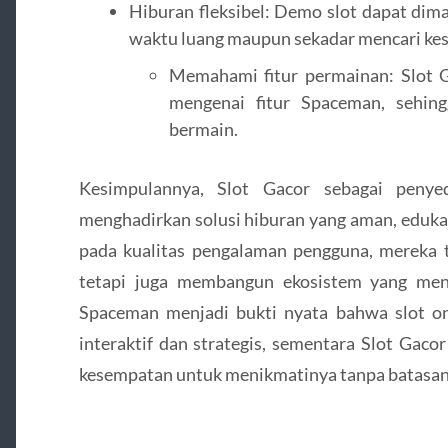
Hiburan fleksibel: Demo slot dapat dima
waktu luang maupun sekadar mencari ke
Memahami fitur permainan: Slot G
mengenai fitur Spaceman, sehin
bermain.
Kesimpulannya, Slot Gacor sebagai penye
menghadirkan solusi hiburan yang aman, eduka
pada kualitas pengalaman pengguna, mereka
tetapi juga membangun ekosistem yang me
Spaceman menjadi bukti nyata bahwa slot onl
interaktif dan strategis, sementara Slot Gac
kesempatan untuk menikmatinya tanpa batasan