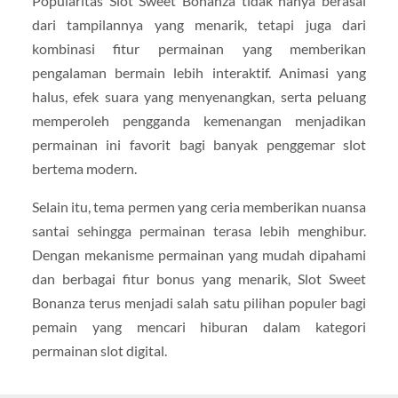
Popularitas Slot Sweet Bonanza tidak hanya berasal
dari tampilannya yang menarik, tetapi juga dari
kombinasi fitur permainan yang memberikan
pengalaman bermain lebih interaktif. Animasi yang
halus, efek suara yang menyenangkan, serta peluang
memperoleh pengganda kemenangan menjadikan
permainan ini favorit bagi banyak penggemar slot
bertema modern.
Selain itu, tema permen yang ceria memberikan nuansa
santai sehingga permainan terasa lebih menghibur.
Dengan mekanisme permainan yang mudah dipahami
dan berbagai fitur bonus yang menarik, Slot Sweet
Bonanza terus menjadi salah satu pilihan populer bagi
pemain yang mencari hiburan dalam kategori
permainan slot digital.