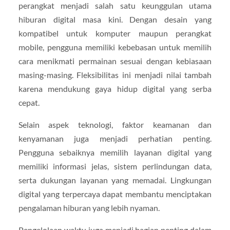
perangkat menjadi salah satu keunggulan utama
hiburan digital masa kini. Dengan desain yang
kompatibel untuk komputer maupun perangkat
mobile, pengguna memiliki kebebasan untuk memilih
cara menikmati permainan sesuai dengan kebiasaan
masing-masing. Fleksibilitas ini menjadi nilai tambah
karena mendukung gaya hidup digital yang serba
cepat.
Selain aspek teknologi, faktor keamanan dan
kenyamanan juga menjadi perhatian penting.
Pengguna sebaiknya memilih layanan digital yang
memiliki informasi jelas, sistem perlindungan data,
serta dukungan layanan yang memadai. Lingkungan
digital yang terpercaya dapat membantu menciptakan
pengalaman hiburan yang lebih nyaman.
Pengelolaan waktu juga menjadi bagian penting dalam