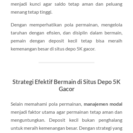
menjadi kunci agar saldo tetap aman dan peluang
menang tetap tinggi.
Dengan memperhatikan pola permainan, mengelola
taruhan dengan efisien, dan disiplin dalam bermain,
pemain dengan deposit kecil tetap bisa meraih
kemenangan besar di situs depo 5K gacor.
Strategi Efektif Bermain di Situs Depo 5K
Gacor
Selain memahami pola permainan,
manajemen modal
menjadi faktor utama agar permainan tetap aman dan
menguntungkan. Deposit kecil bukan penghalang
untuk meraih kemenangan besar. Dengan strategi yang