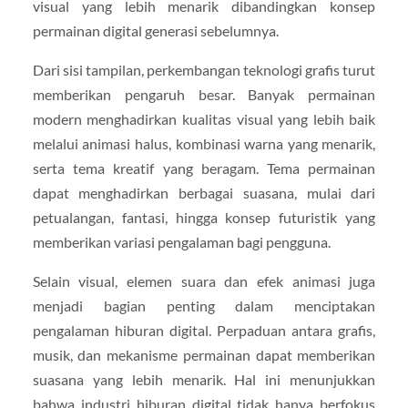
visual yang lebih menarik dibandingkan konsep
permainan digital generasi sebelumnya.
Dari sisi tampilan, perkembangan teknologi grafis turut
memberikan pengaruh besar. Banyak permainan
modern menghadirkan kualitas visual yang lebih baik
melalui animasi halus, kombinasi warna yang menarik,
serta tema kreatif yang beragam. Tema permainan
dapat menghadirkan berbagai suasana, mulai dari
petualangan, fantasi, hingga konsep futuristik yang
memberikan variasi pengalaman bagi pengguna.
Selain visual, elemen suara dan efek animasi juga
menjadi bagian penting dalam menciptakan
pengalaman hiburan digital. Perpaduan antara grafis,
musik, dan mekanisme permainan dapat memberikan
suasana yang lebih menarik. Hal ini menunjukkan
bahwa industri hiburan digital tidak hanya berfokus