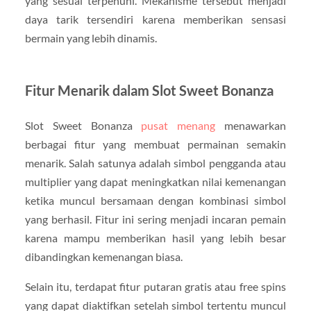
yang sesuai terpenuhi. Mekanisme tersebut menjadi
daya tarik tersendiri karena memberikan sensasi
bermain yang lebih dinamis.
Fitur Menarik dalam Slot Sweet Bonanza
Slot Sweet Bonanza
pusat menang
menawarkan
berbagai fitur yang membuat permainan semakin
menarik. Salah satunya adalah simbol pengganda atau
multiplier yang dapat meningkatkan nilai kemenangan
ketika muncul bersamaan dengan kombinasi simbol
yang berhasil. Fitur ini sering menjadi incaran pemain
karena mampu memberikan hasil yang lebih besar
dibandingkan kemenangan biasa.
Selain itu, terdapat fitur putaran gratis atau free spins
yang dapat diaktifkan setelah simbol tertentu muncul