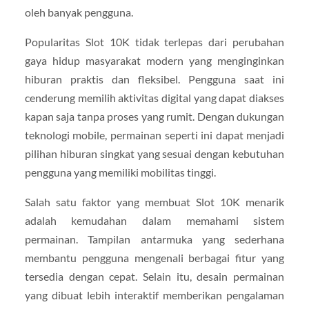
oleh banyak pengguna.
Popularitas Slot 10K tidak terlepas dari perubahan
gaya hidup masyarakat modern yang menginginkan
hiburan praktis dan fleksibel. Pengguna saat ini
cenderung memilih aktivitas digital yang dapat diakses
kapan saja tanpa proses yang rumit. Dengan dukungan
teknologi mobile, permainan seperti ini dapat menjadi
pilihan hiburan singkat yang sesuai dengan kebutuhan
pengguna yang memiliki mobilitas tinggi.
Salah satu faktor yang membuat Slot 10K menarik
adalah kemudahan dalam memahami sistem
permainan. Tampilan antarmuka yang sederhana
membantu pengguna mengenali berbagai fitur yang
tersedia dengan cepat. Selain itu, desain permainan
yang dibuat lebih interaktif memberikan pengalaman