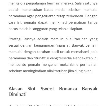
mengelola pengalaman bermain mereka. Salah satunya
adalah menentukan batas modal sebelum memulai
permainan agar pengeluaran tetap terkendali. Dengan
cara ini, pemain dapat menikmati permainan tanpa
harus melebihi anggaran yang telah disiapkan.
Strategi lainnya adalah memilih nilai taruhan yang
sesuai dengan kemampuan finansial. Banyak pemain
memulai dengan taruhan kecil untuk memahami pola
permainan dan fitur-fitur yang tersedia. Pendekatan ini
membantu pemain mengenali mekanisme permainan
sebelum meningkatkan nilai taruhan jika diinginkan.
Alasan Slot Sweet Bonanza Banyak
Diminati