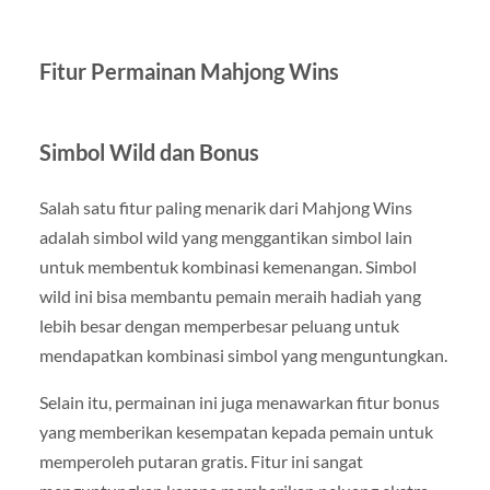
Fitur Permainan Mahjong Wins
Simbol Wild dan Bonus
Salah satu fitur paling menarik dari Mahjong Wins
adalah simbol wild yang menggantikan simbol lain
untuk membentuk kombinasi kemenangan. Simbol
wild ini bisa membantu pemain meraih hadiah yang
lebih besar dengan memperbesar peluang untuk
mendapatkan kombinasi simbol yang menguntungkan.
Selain itu, permainan ini juga menawarkan fitur bonus
yang memberikan kesempatan kepada pemain untuk
memperoleh putaran gratis. Fitur ini sangat