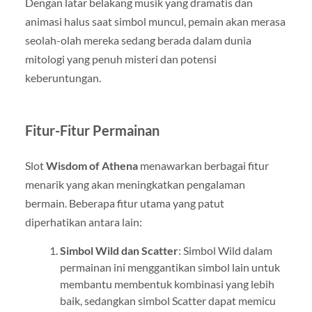
Dengan latar belakang musik yang dramatis dan
animasi halus saat simbol muncul, pemain akan merasa
seolah-olah mereka sedang berada dalam dunia
mitologi yang penuh misteri dan potensi
keberuntungan.
Fitur-Fitur Permainan
Slot
Wisdom of Athena
menawarkan berbagai fitur
menarik yang akan meningkatkan pengalaman
bermain. Beberapa fitur utama yang patut
diperhatikan antara lain:
Simbol Wild dan Scatter
: Simbol Wild dalam
permainan ini menggantikan simbol lain untuk
membantu membentuk kombinasi yang lebih
baik, sedangkan simbol Scatter dapat memicu