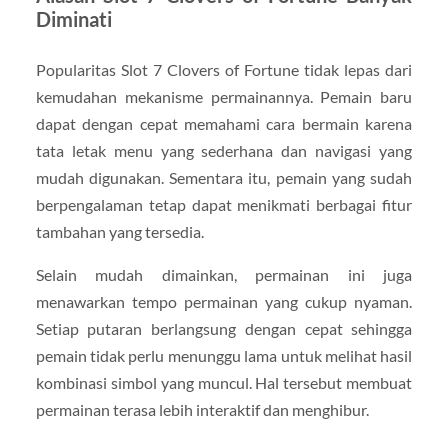
Diminati
Popularitas Slot 7 Clovers of Fortune tidak lepas dari
kemudahan mekanisme permainannya. Pemain baru
dapat dengan cepat memahami cara bermain karena
tata letak menu yang sederhana dan navigasi yang
mudah digunakan. Sementara itu, pemain yang sudah
berpengalaman tetap dapat menikmati berbagai fitur
tambahan yang tersedia.
Selain mudah dimainkan, permainan ini juga
menawarkan tempo permainan yang cukup nyaman.
Setiap putaran berlangsung dengan cepat sehingga
pemain tidak perlu menunggu lama untuk melihat hasil
kombinasi simbol yang muncul. Hal tersebut membuat
permainan terasa lebih interaktif dan menghibur.