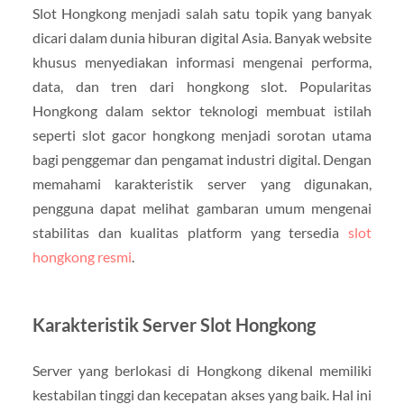
Slot Hongkong menjadi salah satu topik yang banyak
dicari dalam dunia hiburan digital Asia. Banyak website
khusus menyediakan informasi mengenai performa,
data, dan tren dari hongkong slot. Popularitas
Hongkong dalam sektor teknologi membuat istilah
seperti slot gacor hongkong menjadi sorotan utama
bagi penggemar dan pengamat industri digital. Dengan
memahami karakteristik server yang digunakan,
pengguna dapat melihat gambaran umum mengenai
stabilitas dan kualitas platform yang tersedia
slot
hongkong resmi
.
Karakteristik Server Slot Hongkong
Server yang berlokasi di Hongkong dikenal memiliki
kestabilan tinggi dan kecepatan akses yang baik. Hal ini