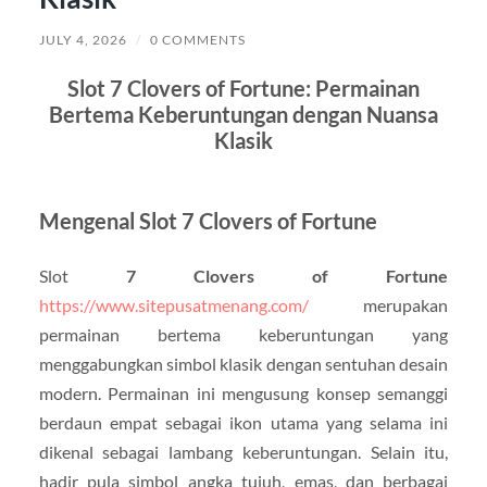
JULY 4, 2026
/
0 COMMENTS
Slot 7 Clovers of Fortune: Permainan
Bertema Keberuntungan dengan Nuansa
Klasik
Mengenal Slot 7 Clovers of Fortune
Slot
7 Clovers of Fortune
https://www.sitepusatmenang.com/
merupakan
permainan bertema keberuntungan yang
menggabungkan simbol klasik dengan sentuhan desain
modern. Permainan ini mengusung konsep semanggi
berdaun empat sebagai ikon utama yang selama ini
dikenal sebagai lambang keberuntungan. Selain itu,
hadir pula simbol angka tujuh, emas, dan berbagai