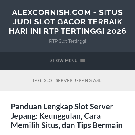
ALEXCORNISH.COM - SITUS
JUDI SLOT GACOR TERBAIK
HARI INI RTP TERTINGGI 2026
RTP Slot Tertinggi
SHOW MENU
TAG:
SLOT SERVER JEPANG ASLI
Panduan Lengkap Slot Server
Jepang: Keunggulan, Cara
Memilih Situs, dan Tips Bermain