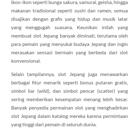
ikon-ikon seperti bunga sakura, samurai, geisha, hingga
makanan tradisional seperti sushi dan ramen, semua
disajikan dengan grafis yang hidup dan musik latar
yang menggugah suasana. Keunikan inilah yang
membuat slot Jepang banyak diminati, terutama oleh
para pemain yang menyukai budaya Jepang dan ingin
merasakan sensasi bermain yang berbeda dari slot
konvensional.
Selain tampilannya, slot Jepang juga menawarkan
berbagai fitur menarik seperti bonus putaran gratis,
simbol liar (wild), dan simbol pencar (scatter) yang
sering memberikan kesempatan menang lebih besar.
Banyak penyedia permainan slot yang menghadirkan
slot Jepang dalam katalog mereka karena permintaan
yang tinggi dari pemain di seluruh dunia.