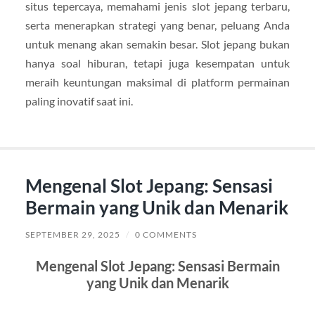
situs tepercaya, memahami jenis slot jepang terbaru,
serta menerapkan strategi yang benar, peluang Anda
untuk menang akan semakin besar. Slot jepang bukan
hanya soal hiburan, tetapi juga kesempatan untuk
meraih keuntungan maksimal di platform permainan
paling inovatif saat ini.
Mengenal Slot Jepang: Sensasi
Bermain yang Unik dan Menarik
SEPTEMBER 29, 2025
/
0 COMMENTS
Mengenal Slot Jepang: Sensasi Bermain
yang Unik dan Menarik