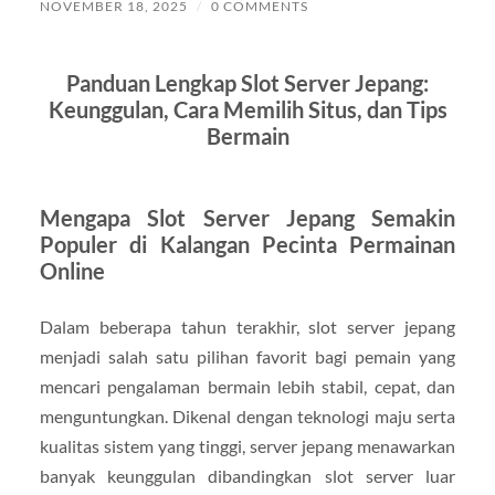
NOVEMBER 18, 2025
/
0 COMMENTS
Panduan Lengkap Slot Server Jepang:
Keunggulan, Cara Memilih Situs, dan Tips
Bermain
Mengapa Slot Server Jepang Semakin
Populer di Kalangan Pecinta Permainan
Online
Dalam beberapa tahun terakhir, slot server jepang
menjadi salah satu pilihan favorit bagi pemain yang
mencari pengalaman bermain lebih stabil, cepat, dan
menguntungkan. Dikenal dengan teknologi maju serta
kualitas sistem yang tinggi, server jepang menawarkan
banyak keunggulan dibandingkan slot server luar