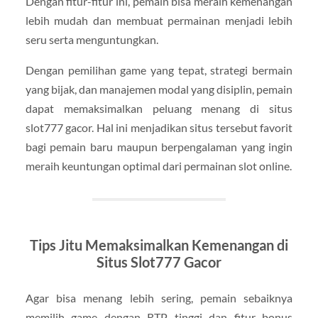
Dengan fitur-fitur ini, pemain bisa meraih kemenangan
lebih mudah dan membuat permainan menjadi lebih
seru serta menguntungkan.
Dengan pemilihan game yang tepat, strategi bermain
yang bijak, dan manajemen modal yang disiplin, pemain
dapat memaksimalkan peluang menang di situs
slot777 gacor. Hal ini menjadikan situs tersebut favorit
bagi pemain baru maupun berpengalaman yang ingin
meraih keuntungan optimal dari permainan slot online.
Tips Jitu Memaksimalkan Kemenangan di
Situs Slot777 Gacor
Agar bisa menang lebih sering, pemain sebaiknya
memilih game dengan RTP tinggi dan fitur bonus