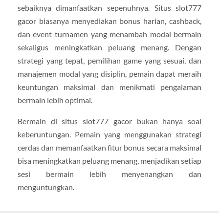
sebaiknya dimanfaatkan sepenuhnya. Situs slot777
gacor biasanya menyediakan bonus harian, cashback,
dan event turnamen yang menambah modal bermain
sekaligus meningkatkan peluang menang. Dengan
strategi yang tepat, pemilihan game yang sesuai, dan
manajemen modal yang disiplin, pemain dapat meraih
keuntungan maksimal dan menikmati pengalaman
bermain lebih optimal.
Bermain di situs slot777 gacor bukan hanya soal
keberuntungan. Pemain yang menggunakan strategi
cerdas dan memanfaatkan fitur bonus secara maksimal
bisa meningkatkan peluang menang, menjadikan setiap
sesi bermain lebih menyenangkan dan
menguntungkan.