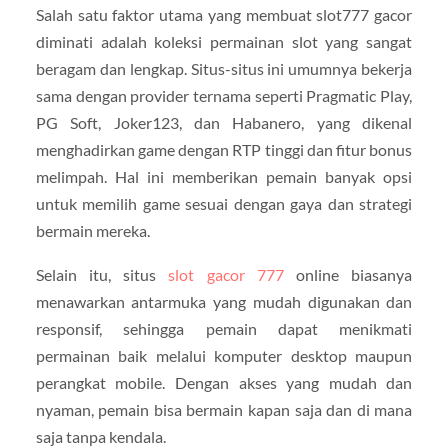
Salah satu faktor utama yang membuat slot777 gacor
diminati adalah koleksi permainan slot yang sangat
beragam dan lengkap. Situs-situs ini umumnya bekerja
sama dengan provider ternama seperti Pragmatic Play,
PG Soft, Joker123, dan Habanero, yang dikenal
menghadirkan game dengan RTP tinggi dan fitur bonus
melimpah. Hal ini memberikan pemain banyak opsi
untuk memilih game sesuai dengan gaya dan strategi
bermain mereka.
Selain itu, situs
slot gacor 777
online biasanya
menawarkan antarmuka yang mudah digunakan dan
responsif, sehingga pemain dapat menikmati
permainan baik melalui komputer desktop maupun
perangkat mobile. Dengan akses yang mudah dan
nyaman, pemain bisa bermain kapan saja dan di mana
saja tanpa kendala.