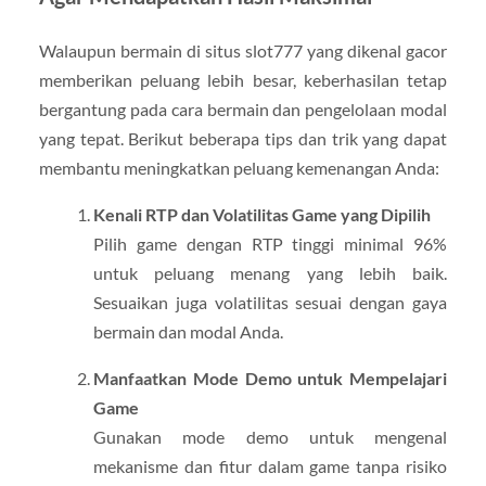
Walaupun bermain di situs slot777 yang dikenal gacor
memberikan peluang lebih besar, keberhasilan tetap
bergantung pada cara bermain dan pengelolaan modal
yang tepat. Berikut beberapa tips dan trik yang dapat
membantu meningkatkan peluang kemenangan Anda:
Kenali RTP dan Volatilitas Game yang Dipilih
Pilih game dengan RTP tinggi minimal 96%
untuk peluang menang yang lebih baik.
Sesuaikan juga volatilitas sesuai dengan gaya
bermain dan modal Anda.
Manfaatkan Mode Demo untuk Mempelajari
Game
Gunakan mode demo untuk mengenal
mekanisme dan fitur dalam game tanpa risiko