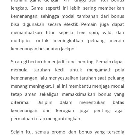
lengkap. Game seperti ini lebih sering memberikan
kemenangan, sehingga modal tambahan dari bonus
bisa digunakan secara efektif. Pemain juga dapat
memanfaatkan fitur seperti free spin, wild, dan
multiplier untuk meningkatkan peluang meraih
kemenangan besar atau jackpot.
Strategi bertaruh menjadi kunci penting. Pemain dapat
memulai taruhan kecil untuk mengamati pola
kemenangan, lalu menyesuaikan taruhan saat peluang
menang meningkat. Hal ini membantu menjaga modal
tetap aman sekaligus memaksimalkan bonus yang
diterima. Disiplin dalam menentukan batas
kemenangan dan kerugian juga penting agar
permainan tetap menguntungkan.
Selain itu, semua promo dan bonus yang tersedia