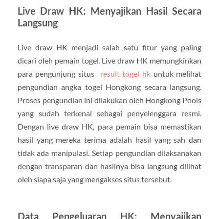
Live Draw HK: Menyajikan Hasil Secara
Langsung
Live draw HK menjadi salah satu fitur yang paling
dicari oleh pemain togel. Live draw HK memungkinkan
para pengunjung situs
result togel hk
untuk melihat
pengundian angka togel Hongkong secara langsung.
Proses pengundian ini dilakukan oleh Hongkong Pools
yang sudah terkenal sebagai penyelenggara resmi.
Dengan live draw HK, para pemain bisa memastikan
hasil yang mereka terima adalah hasil yang sah dan
tidak ada manipulasi. Setiap pengundian dilaksanakan
dengan transparan dan hasilnya bisa langsung dilihat
oleh siapa saja yang mengakses situs tersebut.
Data Pengeluaran HK: Menyajikan