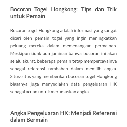
Bocoran Togel Hongkong: Tips dan Trik
untuk Pemain
Bocoran togel Hongkong adalah informasi yang sangat
dicari oleh pemain togel yang ingin meningkatkan
peluang mereka dalam memenangkan permainan.
Meskipun tidak ada jaminan bahwa bocoran ini akan
selalu akurat, beberapa pemain tetap mempercayainya
sebagai referensi tambahan dalam memilih angka.
Situs-situs yang memberikan bocoran togel Hongkong
biasanya juga menyediakan data pengeluaran HK
sebagai acuan untuk merumuskan angka.
Angka Pengeluaran HK: Menjadi Referensi
dalam Bermain