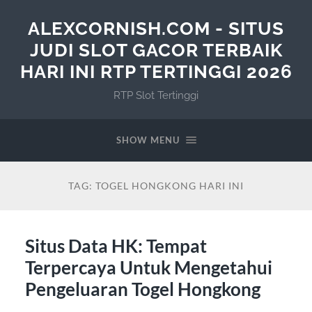
ALEXCORNISH.COM - SITUS
JUDI SLOT GACOR TERBAIK
HARI INI RTP TERTINGGI 2026
RTP Slot Tertinggi
SHOW MENU
TAG:
TOGEL HONGKONG HARI INI
Situs Data HK: Tempat
Terpercaya Untuk Mengetahui
Pengeluaran Togel Hongkong