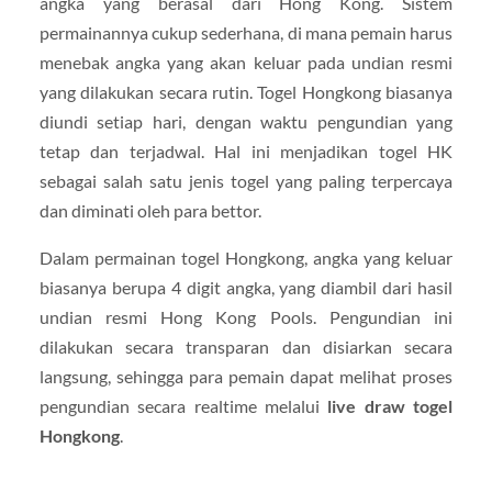
angka yang berasal dari Hong Kong. Sistem
permainannya cukup sederhana, di mana pemain harus
menebak angka yang akan keluar pada undian resmi
yang dilakukan secara rutin. Togel Hongkong biasanya
diundi setiap hari, dengan waktu pengundian yang
tetap dan terjadwal. Hal ini menjadikan togel HK
sebagai salah satu jenis togel yang paling terpercaya
dan diminati oleh para bettor.
Dalam permainan togel Hongkong, angka yang keluar
biasanya berupa 4 digit angka, yang diambil dari hasil
undian resmi Hong Kong Pools. Pengundian ini
dilakukan secara transparan dan disiarkan secara
langsung, sehingga para pemain dapat melihat proses
pengundian secara realtime melalui
live draw togel
Hongkong
.