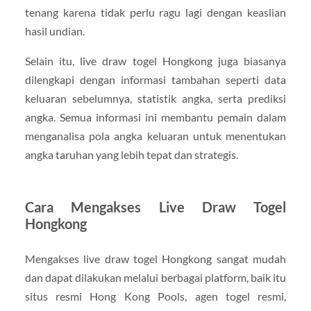
tenang karena tidak perlu ragu lagi dengan keaslian
hasil undian.
Selain itu, live draw togel Hongkong juga biasanya
dilengkapi dengan informasi tambahan seperti data
keluaran sebelumnya, statistik angka, serta prediksi
angka. Semua informasi ini membantu pemain dalam
menganalisa pola angka keluaran untuk menentukan
angka taruhan yang lebih tepat dan strategis.
Cara Mengakses Live Draw Togel
Hongkong
Mengakses live draw togel Hongkong sangat mudah
dan dapat dilakukan melalui berbagai platform, baik itu
situs resmi Hong Kong Pools, agen togel resmi,