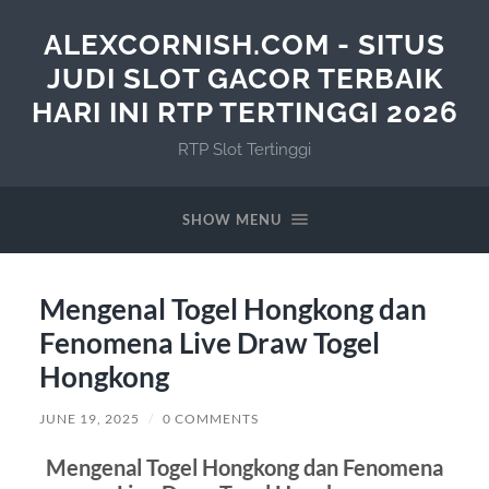
ALEXCORNISH.COM - SITUS
JUDI SLOT GACOR TERBAIK
HARI INI RTP TERTINGGI 2026
RTP Slot Tertinggi
SHOW MENU
Mengenal Togel Hongkong dan
Fenomena Live Draw Togel
Hongkong
JUNE 19, 2025
/
0 COMMENTS
Mengenal Togel Hongkong dan Fenomena