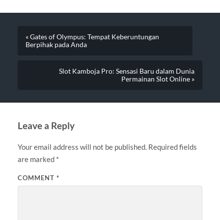
« Gates of Olympus: Tempat Keberuntungan
Berpihak pada Anda
Slot Kamboja Pro: Sensasi Baru dalam Dunia
Permainan Slot Online »
Leave a Reply
Your email address will not be published.
Required fields
are marked
*
COMMENT
*