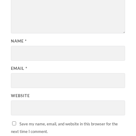
NAME
*
EMAIL
*
WEBSITE
Save my name, email, and website in this browser for the
next time I comment.