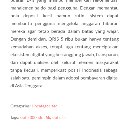
manajemen saldo bagi pengguna. Dengan memantau
pola deposit kecil namun rutin, sistem dapat
membantu pengguna mengelola anggaran hiburan
mereka agar tetap berada dalam batas yang wajar.
Dengan demikian, QRIS 5 ribu bukan hanya tentang
kemudahan akses, tetapi juga tentang menciptakan
ekosistem digital yang bertanggung jawab, transparan,
dan dapat diakses oleh seluruh elemen masyarakat
tanpa kecuali, memperkuat posisi Indonesia sebagai
salah satu pemimpin dalam adopsi pembayaran digital
di Asia Tenggara.
Categories:
Uncategorized
Tags:
slot 5000
,
slot 5k
,
slot qris