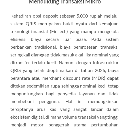
Mendukung Transaksi Mikro
Kehadiran opsi deposit sebesar 5.000 rupiah melalui
sistem QRIS merupakan bukti nyata dari kemajuan
teknologi finansial (FinTech) yang mampu mengelola
efisiensi biaya secara luar biasa. Pada sistem
perbankan tradisional, biaya pemrosesan transaksi
sering kali dianggap tidak masuk akal jika nominal yang
ditransfer terlalu kecil. Namun, dengan infrastruktur
QRIS yang telah dioptimalkan di tahun 2026, biaya
perantara atau merchant discount rate (MDR) dapat
ditekan sedemikian rupa sehingga nominal kecil tetap
menguntungkan bagi penyedia layanan dan tidak
membebani pengguna. Hal ini memungkinkan
terciptanya arus kas yang sangat lancar dalam
ekosistem digital, di mana volume transaksi yang tinggi
menjadi motor penggerak utama pertumbuhan