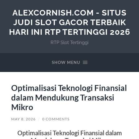
ALEXCORNISH.COM - SITUS
JUDI SLOT GACOR TERBAIK
HARI INI RTP TERTINGGI 2026
RTP Slot Tertinggi
SHOW MENU
Optimalisasi Teknologi Finansial
dalam Mendukung Transaksi
Mikro
MAY 8, 2026
/
0 COMMENTS
Optimalisasi Teknologi Finansial dalam