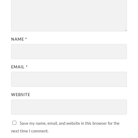
NAME
*
EMAIL
*
WEBSITE
Save my name, email, and website in this browser for the
next time I comment.