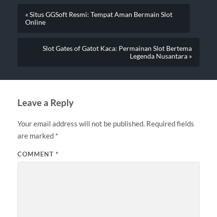
« Situs GGSoft Resmi: Tempat Aman Bermain Slot
Online
Slot Gates of Gatot Kaca: Permainan Slot Bertema
Legenda Nusantara »
Leave a Reply
Your email address will not be published.
Required fields
are marked
*
COMMENT
*