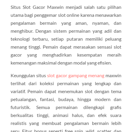
Situs Slot Gacor Maxwin menjadi salah satu pilihan
utama bagi penggemar slot online karena menawarkan
pengalaman bermain yang aman, nyaman, dan
menghibur. Dengan sistem permainan yang adil dan
teknologi terbaru, setiap putaran memiliki peluang
menang tinggi. Pemain dapat merasakan sensasi slot
gacor yang menghadirkan kesempatan meraih
kemenangan maksimal dengan modal yang efisien.
Keunggulan situs
slot gacor gampang menang
maxwin
terlihat dari koleksi permainan yang lengkap dan
variatif. Pemain dapat menemukan slot dengan tema
petualangan, fantasi, budaya, hingga modern dan
futuristik. Semua permainan dilengkapi grafis
berkualitas tinggi, animasi halus, dan efek suara
realistis yang membuat pengalaman bermain lebih
seru. Fitur bonus seperti free spin, wild, scatter, dan