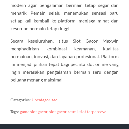
modern agar pengalaman bermain tetap segar dan
menarik. Pemain selalu menemukan sensasi baru
setiap kali kembali ke platform, menjaga minat dan
keseruan bermain tetap tinggi.
Secara keseluruhan, situs Slot Gacor Maxwin
menghadirkan kombinasi keamanan, kualitas
permainan, inovasi, dan layanan profesional. Platform
ini menjadi pilihan tepat bagi pecinta slot online yang
ingin merasakan pengalaman bermain seru dengan
peluang menang maksimal.
Categories:
Uncategorized
Tags:
game slot gacor
,
slot gacor resmi
,
slot terpercaya