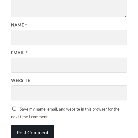
NAME
*
EMAIL
*
WEBSITE
Save my name, email, and website in this browser for the
next time I comment.