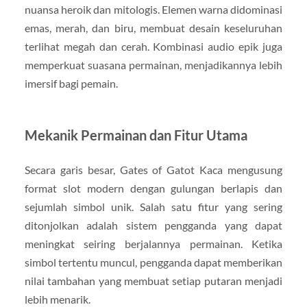
nuansa heroik dan mitologis. Elemen warna didominasi
emas, merah, dan biru, membuat desain keseluruhan
terlihat megah dan cerah. Kombinasi audio epik juga
memperkuat suasana permainan, menjadikannya lebih
imersif bagi pemain.
Mekanik Permainan dan Fitur Utama
Secara garis besar, Gates of Gatot Kaca mengusung
format slot modern dengan gulungan berlapis dan
sejumlah simbol unik. Salah satu fitur yang sering
ditonjolkan adalah sistem pengganda yang dapat
meningkat seiring berjalannya permainan. Ketika
simbol tertentu muncul, pengganda dapat memberikan
nilai tambahan yang membuat setiap putaran menjadi
lebih menarik.