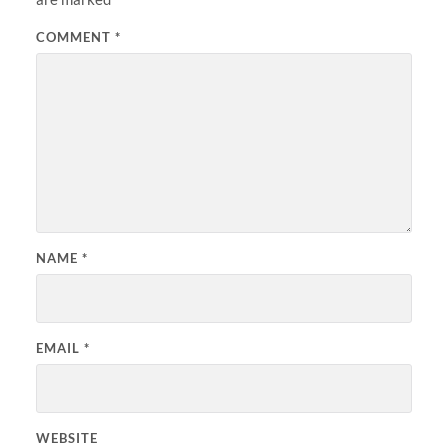
COMMENT
*
NAME
*
EMAIL
*
WEBSITE