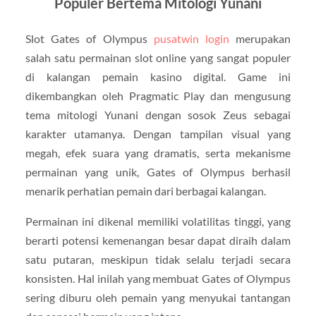
Populer Bertema Mitologi Yunani
Slot Gates of Olympus
pusatwin login
merupakan
salah satu permainan slot online yang sangat populer
di kalangan pemain kasino digital. Game ini
dikembangkan oleh Pragmatic Play dan mengusung
tema mitologi Yunani dengan sosok Zeus sebagai
karakter utamanya. Dengan tampilan visual yang
megah, efek suara yang dramatis, serta mekanisme
permainan yang unik, Gates of Olympus berhasil
menarik perhatian pemain dari berbagai kalangan.
Permainan ini dikenal memiliki volatilitas tinggi, yang
berarti potensi kemenangan besar dapat diraih dalam
satu putaran, meskipun tidak selalu terjadi secara
konsisten. Hal inilah yang membuat Gates of Olympus
sering diburu oleh pemain yang menyukai tantangan