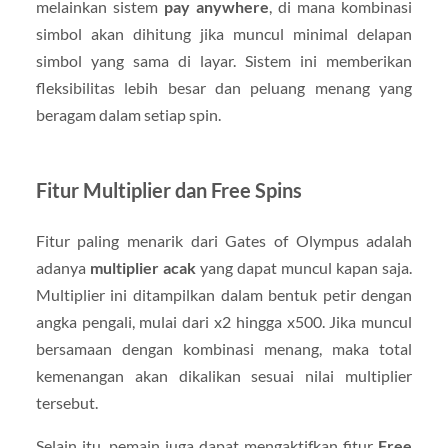
melainkan sistem
pay anywhere
, di mana kombinasi
simbol akan dihitung jika muncul minimal delapan
simbol yang sama di layar. Sistem ini memberikan
fleksibilitas lebih besar dan peluang menang yang
beragam dalam setiap spin.
Fitur Multiplier dan Free Spins
Fitur paling menarik dari Gates of Olympus adalah
adanya
multiplier acak
yang dapat muncul kapan saja.
Multiplier ini ditampilkan dalam bentuk petir dengan
angka pengali, mulai dari x2 hingga x500. Jika muncul
bersamaan dengan kombinasi menang, maka total
kemenangan akan dikalikan sesuai nilai multiplier
tersebut.
Selain itu, pemain juga dapat mengaktifkan fitur
Free