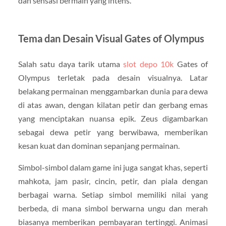
dan sensasi bermain yang intens.
Tema dan Desain Visual Gates of Olympus
Salah satu daya tarik utama
slot depo 10k
Gates of
Olympus terletak pada desain visualnya. Latar
belakang permainan menggambarkan dunia para dewa
di atas awan, dengan kilatan petir dan gerbang emas
yang menciptakan nuansa epik. Zeus digambarkan
sebagai dewa petir yang berwibawa, memberikan
kesan kuat dan dominan sepanjang permainan.
Simbol-simbol dalam game ini juga sangat khas, seperti
mahkota, jam pasir, cincin, petir, dan piala dengan
berbagai warna. Setiap simbol memiliki nilai yang
berbeda, di mana simbol berwarna ungu dan merah
biasanya memberikan pembayaran tertinggi. Animasi