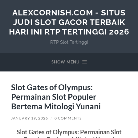
ALEXCORNISH.COM - SITUS
JUDI SLOT GACOR TERBAIK
HARI INI RTP TERTINGGI 2026
RTP Slot Tertinggi
SHOW MENU
Slot Gates of Olympus:
Permainan Slot Populer
Bertema Mitologi Yunani
JANUARY 19, 2026
/
0 COMMENTS
Slot Gates of Olympus: Permainan Slot