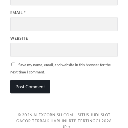
EMAIL
*
WEBSITE
Save my name, email, and website in this browser for the
next time I comment.
© 2026
ALEXCORNISH.COM – SITUS JUDI SLOT
GACOR TERBAIK HARI INI RTP TERTINGGI 2026
—
UP ↑