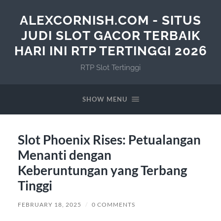
ALEXCORNISH.COM - SITUS
JUDI SLOT GACOR TERBAIK
HARI INI RTP TERTINGGI 2026
RTP Slot Tertinggi
SHOW MENU
Slot Phoenix Rises: Petualangan
Menanti dengan
Keberuntungan yang Terbang
Tinggi
FEBRUARY 18, 2025
/
0 COMMENTS