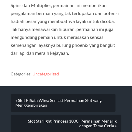
Spins dan Multiplier, permainan ini memberikan
pengalaman bermain yang tak terlupakan dan potensi
hadiah besar yang membuatnya layak untuk dicoba.
Tak hanya menawarkan hiburan, permainan ini juga
mengundang pemain untuk merasakan sensasi
kemenangan layaknya burung phoenix yang bangkit
dari api dan meraih kejayaan.
Categories:
Uncategorized
« Slot Piñata Wins: Sensasi Permainan Slot yang
Menggembirakan
Slot Starlight Princess 1000: Permainan Menarik
dengan Tema Ceria »