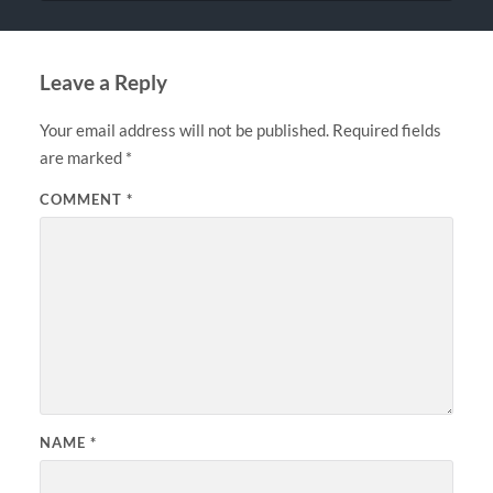
Leave a Reply
Your email address will not be published.
Required fields
are marked
*
COMMENT
*
NAME
*