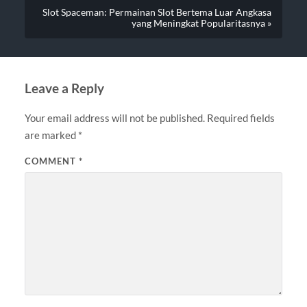
Slot Spaceman: Permainan Slot Bertema Luar Angkasa
yang Meningkat Popularitasnya »
Leave a Reply
Your email address will not be published.
Required fields
are marked
*
COMMENT
*