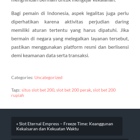
Bagi pemain di Indonesia, aspek legalitas juga perlu
diperhatikan karena aktivitas perjudian daring
memiliki aturan tertentu yang harus dipatuhi. Jika
bermain di negara yang melegalkan layanan tersebut,
pastikan menggunakan platform resmi dan berlisensi
demi keamanan data serta transaksi.
Categories:
Uncategorized
Tags:
situs slot bet 200
,
slot bet 200 perak
,
slot bet 200
rupiah
« Slot Eternal Empress – Freeze Time: Keanggunan
Kekaisaran dan Kekuatan Waktu