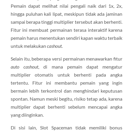
Pemain dapat melihat nilai pengali naik dari 1x, 2x,
hingga puluhan kali lipat, meskipun tidak ada jaminan
sampai berapa tinggi multiplier tersebut akan berhenti.
Fitur ini membuat permainan terasa interaktif karena
pemain harus menentukan sendiri kapan waktu terbaik
untuk melakukan
cashout
.
Selain itu, beberapa versi permainan menawarkan fitur
auto cashout
, di mana pemain dapat mengatur
multiplier otomatis untuk berhenti pada angka
tertentu. Fitur ini membantu pemain yang ingin
bermain lebih terkontrol dan menghindari keputusan
spontan. Namun meski begitu, risiko tetap ada, karena
multiplier dapat berhenti sebelum mencapai angka
yang diinginkan.
Di sisi lain, Slot Spaceman tidak memiliki bonus