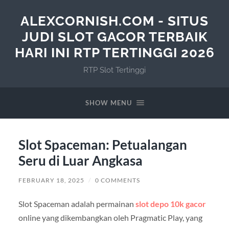
ALEXCORNISH.COM - SITUS
JUDI SLOT GACOR TERBAIK
HARI INI RTP TERTINGGI 2026
RTP Slot Tertinggi
SHOW MENU
Slot Spaceman: Petualangan
Seru di Luar Angkasa
FEBRUARY 18, 2025
/
0 COMMENTS
Slot Spaceman adalah permainan
slot depo 10k gacor
online yang dikembangkan oleh Pragmatic Play, yang