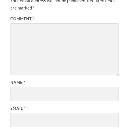
Your email address will not be published.
Required fields
are marked
*
COMMENT
*
NAME
*
EMAIL
*