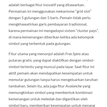
adalah berbagai fitur inovatif yang ditawarkan.
Permainan ini menggunakan mekanisme “grid slot”
dengan 5 gulungan dan 5 baris. Pemain tidak perlu
mengkhawatirkan garis pembayaran tradisional,
karena permainan ini mengadopsi sistem “cluster pays”,
di mana kemenangan diberikan ketika ada kelompok
simbol yang terbentuk pada gulungan.
Fitur utama yang menonjol adalah
Free Spins
atau
putaran gratis, yang dapat diaktifkan dengan simbol-
simbol tertentu yang muncul pada layar. Saat fitur ini
aktif, pemain akan mendapatkan kesempatan untuk
memutar gulungan tanpa harus mengeluarkan taruhan
tambahan. Selain itu, ada juga fitur
Avalanche
yang
memungkinkan simbol yang membentuk kombinasi
kemenangan untuk meledak dan digantikan oleh
simbol baru, memberikan kesempatan untuk menang