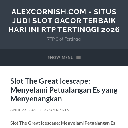
ALEXCORNISH.COM - SITUS
JUDI SLOT GACOR TERBAIK
HARI INI RTP TERTINGGI 2026
RTP Slot Tertinggi
SHOW MENU
Slot The Great Icescape:
Menyelami Petualangan Es yang
Menyenangkan
APRIL 23, 2025
/
0 COMMENTS
Slot The Great Icescape: Menyelami Petualangan Es