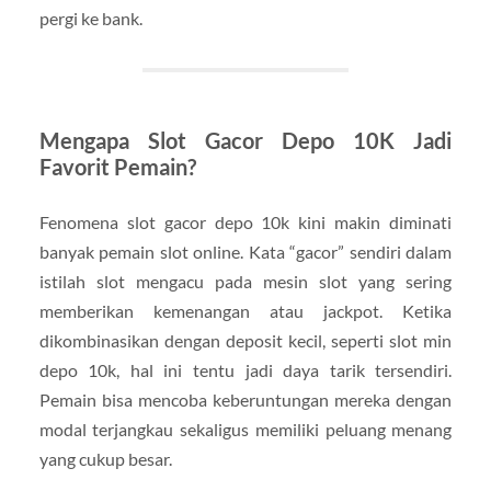
pergi ke bank.
Mengapa Slot Gacor Depo 10K Jadi
Favorit Pemain?
Fenomena slot gacor depo 10k kini makin diminati
banyak pemain slot online. Kata “gacor” sendiri dalam
istilah slot mengacu pada mesin slot yang sering
memberikan kemenangan atau jackpot. Ketika
dikombinasikan dengan deposit kecil, seperti slot min
depo 10k, hal ini tentu jadi daya tarik tersendiri.
Pemain bisa mencoba keberuntungan mereka dengan
modal terjangkau sekaligus memiliki peluang menang
yang cukup besar.