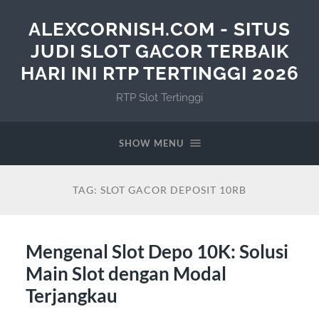
ALEXCORNISH.COM - SITUS
JUDI SLOT GACOR TERBAIK
HARI INI RTP TERTINGGI 2026
RTP Slot Tertinggi
SHOW MENU
TAG:
SLOT GACOR DEPOSIT 10RB
Mengenal Slot Depo 10K: Solusi
Main Slot dengan Modal
Terjangkau