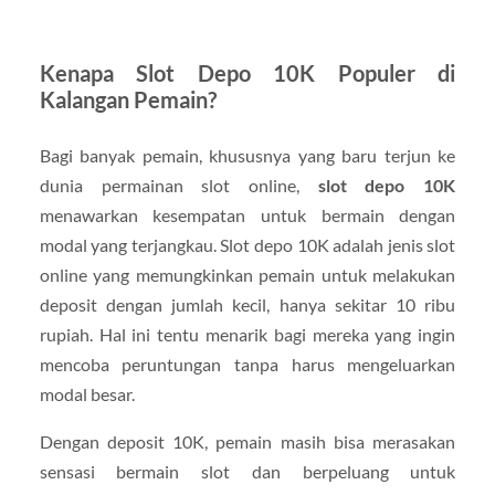
Kenapa Slot Depo 10K Populer di
Kalangan Pemain?
Bagi banyak pemain, khususnya yang baru terjun ke
dunia permainan slot online,
slot depo 10K
menawarkan kesempatan untuk bermain dengan
modal yang terjangkau. Slot depo 10K adalah jenis slot
online yang memungkinkan pemain untuk melakukan
deposit dengan jumlah kecil, hanya sekitar 10 ribu
rupiah. Hal ini tentu menarik bagi mereka yang ingin
mencoba peruntungan tanpa harus mengeluarkan
modal besar.
Dengan deposit 10K, pemain masih bisa merasakan
sensasi bermain slot dan berpeluang untuk