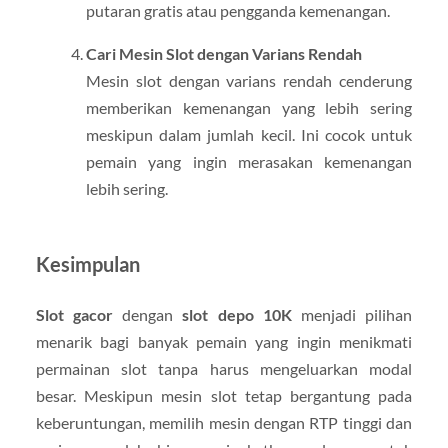
putaran gratis atau pengganda kemenangan.
Cari Mesin Slot dengan Varians Rendah
Mesin slot dengan varians rendah cenderung
memberikan kemenangan yang lebih sering
meskipun dalam jumlah kecil. Ini cocok untuk
pemain yang ingin merasakan kemenangan
lebih sering.
Kesimpulan
Slot gacor
dengan
slot depo 10K
menjadi pilihan
menarik bagi banyak pemain yang ingin menikmati
permainan slot tanpa harus mengeluarkan modal
besar. Meskipun mesin slot tetap bergantung pada
keberuntungan, memilih mesin dengan RTP tinggi dan