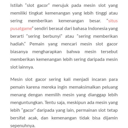
Istilah “slot gacor” merujuk pada mesin slot yang
memiliki tingkat kemenangan yang lebih tinggi atau
sering memberikan kemenangan besar. “
situs
pusatgame
” sendiri berasal dari bahasa Indonesia yang
berarti “sering berbunyi” atau “sering memberikan
hadiah.” Pemain yang mencari mesin slot gacor
biasanya mengharapkan bahwa mesin tersebut
memberikan kemenangan lebih sering daripada mesin
slot lainnya.
Mesin slot gacor sering kali menjadi incaran para
pemain karena mereka ingin memaksimalkan peluang
menang dengan memilih mesin yang dianggap lebih
menguntungkan. Tentu saja, meskipun ada mesin yang
lebih “gacor” daripada yang lain, permainan slot tetap
bersifat acak, dan kemenangan tidak bisa dijamin
sepenuhnya.