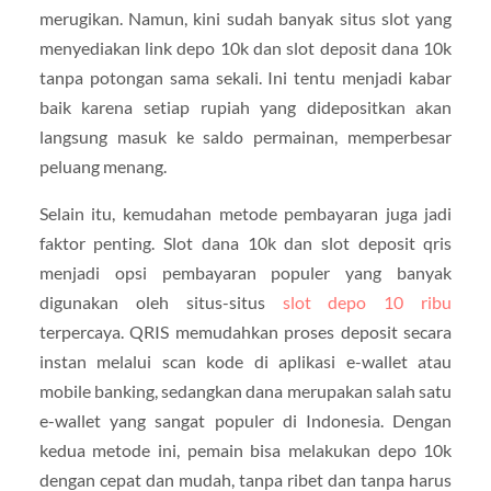
merugikan. Namun, kini sudah banyak situs slot yang
menyediakan link depo 10k dan slot deposit dana 10k
tanpa potongan sama sekali. Ini tentu menjadi kabar
baik karena setiap rupiah yang didepositkan akan
langsung masuk ke saldo permainan, memperbesar
peluang menang.
Selain itu, kemudahan metode pembayaran juga jadi
faktor penting. Slot dana 10k dan slot deposit qris
menjadi opsi pembayaran populer yang banyak
digunakan oleh situs-situs
slot depo 10 ribu
terpercaya. QRIS memudahkan proses deposit secara
instan melalui scan kode di aplikasi e-wallet atau
mobile banking, sedangkan dana merupakan salah satu
e-wallet yang sangat populer di Indonesia. Dengan
kedua metode ini, pemain bisa melakukan depo 10k
dengan cepat dan mudah, tanpa ribet dan tanpa harus