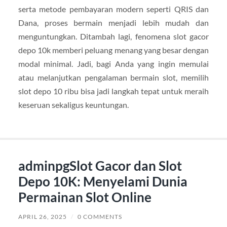
serta metode pembayaran modern seperti QRIS dan
Dana, proses bermain menjadi lebih mudah dan
menguntungkan. Ditambah lagi, fenomena slot gacor
depo 10k memberi peluang menang yang besar dengan
modal minimal. Jadi, bagi Anda yang ingin memulai
atau melanjutkan pengalaman bermain slot, memilih
slot depo 10 ribu bisa jadi langkah tepat untuk meraih
keseruan sekaligus keuntungan.
adminpgSlot Gacor dan Slot
Depo 10K: Menyelami Dunia
Permainan Slot Online
APRIL 26, 2025
/
0 COMMENTS