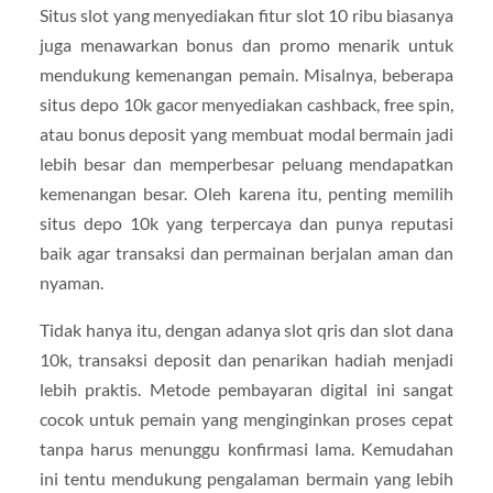
Situs slot yang menyediakan fitur slot 10 ribu biasanya
juga menawarkan bonus dan promo menarik untuk
mendukung kemenangan pemain. Misalnya, beberapa
situs depo 10k gacor menyediakan cashback, free spin,
atau bonus deposit yang membuat modal bermain jadi
lebih besar dan memperbesar peluang mendapatkan
kemenangan besar. Oleh karena itu, penting memilih
situs depo 10k yang terpercaya dan punya reputasi
baik agar transaksi dan permainan berjalan aman dan
nyaman.
Tidak hanya itu, dengan adanya slot qris dan slot dana
10k, transaksi deposit dan penarikan hadiah menjadi
lebih praktis. Metode pembayaran digital ini sangat
cocok untuk pemain yang menginginkan proses cepat
tanpa harus menunggu konfirmasi lama. Kemudahan
ini tentu mendukung pengalaman bermain yang lebih