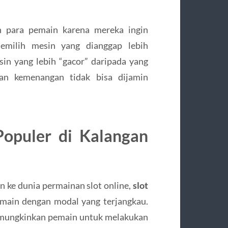
an para pemain karena mereka ingin
milih mesin yang dianggap lebih
in yang lebih “gacor” daripada yang
 dan kemenangan tidak bisa dijamin
opuler di Kalangan
n ke dunia permainan slot online,
slot
ain dengan modal yang terjangkau.
memungkinkan pemain untuk melakukan