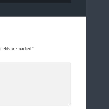
fields are marked
*