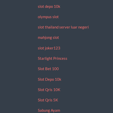
slot depo 10k
olympus slot
slot thailand server luar negeri
mahjong slot
slot joker123
Starlight Princess
Slot Bet 100
Slot Depo 10k
Slot Qris 10K
Slot Qris 5K
Sabung Ayam