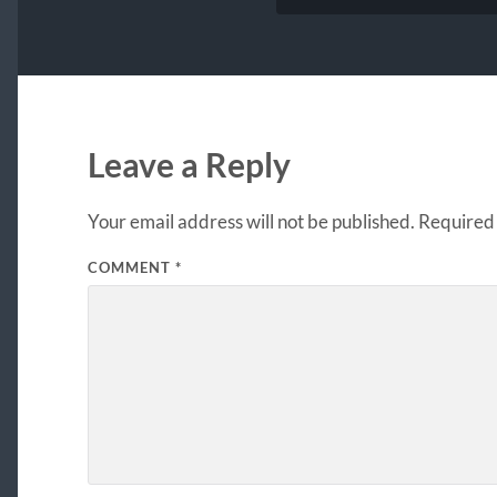
Leave a Reply
Your email address will not be published.
Required 
COMMENT
*