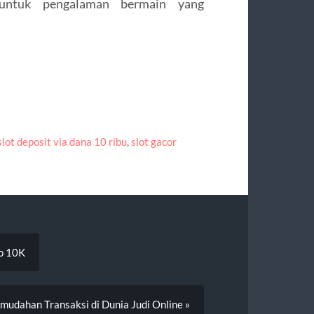
 untuk pengalaman bermain yang
slot deposit via dana 10 ribu
,
slot gacor
po 10K
udahan Transaksi di Dunia Judi Online »