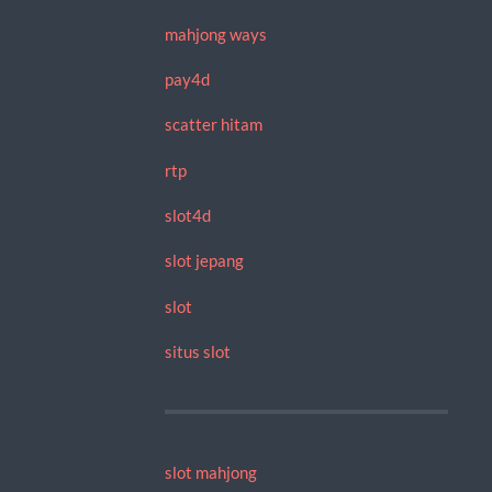
mahjong ways
pay4d
scatter hitam
rtp
slot4d
slot jepang
slot
situs slot
slot mahjong