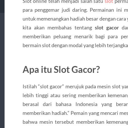
Slot online telah menjadi salah satu
slot
permai
para penggemar judi daring. Permainan ini
untuk memenangkan hadiah besar dengan cara ya
kita akan membahas tentang
slot gacor
da
memberikan peluang menarik bagi para pem
bermain slot dengan modal yang lebih terjangka
Apa itu Slot Gacor?
Istilah “slot gacor” merujuk pada mesin slot 
lebih tinggi atau sering memberikan kemenan
berasal dari bahasa Indonesia yang berar
memberikan hadiah.” Pemain yang mencari mes
bahwa mesin tersebut memberikan kemenanga