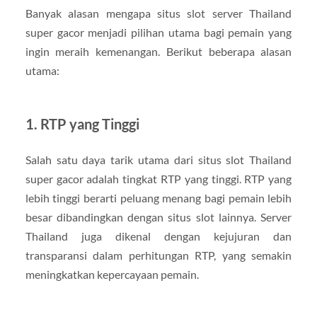
Banyak alasan mengapa situs slot server Thailand
super gacor menjadi pilihan utama bagi pemain yang
ingin meraih kemenangan. Berikut beberapa alasan
utama:
1. RTP yang Tinggi
Salah satu daya tarik utama dari situs slot Thailand
super gacor adalah tingkat RTP yang tinggi. RTP yang
lebih tinggi berarti peluang menang bagi pemain lebih
besar dibandingkan dengan situs slot lainnya. Server
Thailand juga dikenal dengan kejujuran dan
transparansi dalam perhitungan RTP, yang semakin
meningkatkan kepercayaan pemain.