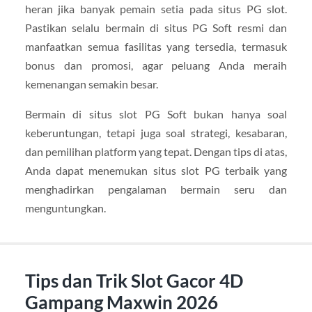
heran jika banyak pemain setia pada situs PG slot.
Pastikan selalu bermain di situs PG Soft resmi dan
manfaatkan semua fasilitas yang tersedia, termasuk
bonus dan promosi, agar peluang Anda meraih
kemenangan semakin besar.
Bermain di situs slot PG Soft bukan hanya soal
keberuntungan, tetapi juga soal strategi, kesabaran,
dan pemilihan platform yang tepat. Dengan tips di atas,
Anda dapat menemukan situs slot PG terbaik yang
menghadirkan pengalaman bermain seru dan
menguntungkan.
Tips dan Trik Slot Gacor 4D
Gampang Maxwin 2026