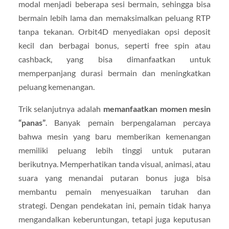
modal menjadi beberapa sesi bermain, sehingga bisa
bermain lebih lama dan memaksimalkan peluang RTP
tanpa tekanan. Orbit4D menyediakan opsi deposit
kecil dan berbagai bonus, seperti free spin atau
cashback, yang bisa dimanfaatkan untuk
memperpanjang durasi bermain dan meningkatkan
peluang kemenangan.
Trik selanjutnya adalah
memanfaatkan momen mesin
“panas”
. Banyak pemain berpengalaman percaya
bahwa mesin yang baru memberikan kemenangan
memiliki peluang lebih tinggi untuk putaran
berikutnya. Memperhatikan tanda visual, animasi, atau
suara yang menandai putaran bonus juga bisa
membantu pemain menyesuaikan taruhan dan
strategi. Dengan pendekatan ini, pemain tidak hanya
mengandalkan keberuntungan, tetapi juga keputusan