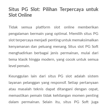
Situs PG Slot: Pilihan Terpercaya untuk
Slot Online
Tidak semua platform slot online memberikan
pengalaman bermain yang optimal. Memilih situs PG
slot terpercaya menjadi penting untuk memaksimalkan
kenyamanan dan peluang menang. Situs slot PG Soft
menghadirkan berbagai jenis permainan, mulai dari
tema klasik hingga modern, yang cocok untuk semua
level pemain.
Keunggulan lain dari situs PG slot adalah sistem
layanan pelanggan yang responsif. Setiap pertanyaan
atau masalah teknis dapat ditangani dengan cepat,
memastikan pemain tidak kehilangan momen penting
dalam permainan. Selain itu, situs PG Soft juga