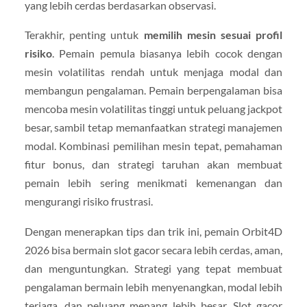
yang lebih cerdas berdasarkan observasi.
Terakhir, penting untuk
memilih mesin sesuai profil
risiko
. Pemain pemula biasanya lebih cocok dengan
mesin volatilitas rendah untuk menjaga modal dan
membangun pengalaman. Pemain berpengalaman bisa
mencoba mesin volatilitas tinggi untuk peluang jackpot
besar, sambil tetap memanfaatkan strategi manajemen
modal. Kombinasi pemilihan mesin tepat, pemahaman
fitur bonus, dan strategi taruhan akan membuat
pemain lebih sering menikmati kemenangan dan
mengurangi risiko frustrasi.
Dengan menerapkan tips dan trik ini, pemain Orbit4D
2026 bisa bermain slot gacor secara lebih cerdas, aman,
dan menguntungkan. Strategi yang tepat membuat
pengalaman bermain lebih menyenangkan, modal lebih
terjaga, dan peluang menang lebih besar. Slot gacor