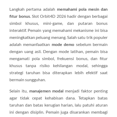
Langkah pertama adalah
memahami pola mesin dan
fitur bonus
. Slot Orbit4D 2026 hadir dengan berbagai
simbol khusus, mini-game, dan putaran bonus
interaktif. Pemain yang memahami mekanisme ini bisa
meningkatkan peluang menang. Salah satu trik populer
adalah memanfaatkan
mode demo
sebelum bermain
dengan uang asli. Dengan mode latihan, pemain bisa
mengamati pola simbol, frekuensi bonus, dan fitur
khusus tanpa risiko kehilangan modal, sehingga
strategi taruhan bisa diterapkan lebih efektif saat
bermain sungguhan.
Selain itu,
manajemen modal
menjadi faktor penting
agar tidak cepat kehabisan dana. Tetapkan batas
taruhan dan batas kerugian harian, lalu patuhi aturan
ini dengan disiplin. Pemain juga disarankan membagi