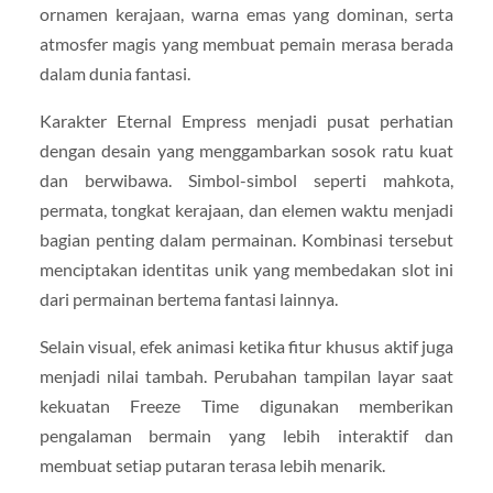
ornamen kerajaan, warna emas yang dominan, serta
atmosfer magis yang membuat pemain merasa berada
dalam dunia fantasi.
Karakter Eternal Empress menjadi pusat perhatian
dengan desain yang menggambarkan sosok ratu kuat
dan berwibawa. Simbol-simbol seperti mahkota,
permata, tongkat kerajaan, dan elemen waktu menjadi
bagian penting dalam permainan. Kombinasi tersebut
menciptakan identitas unik yang membedakan slot ini
dari permainan bertema fantasi lainnya.
Selain visual, efek animasi ketika fitur khusus aktif juga
menjadi nilai tambah. Perubahan tampilan layar saat
kekuatan Freeze Time digunakan memberikan
pengalaman bermain yang lebih interaktif dan
membuat setiap putaran terasa lebih menarik.