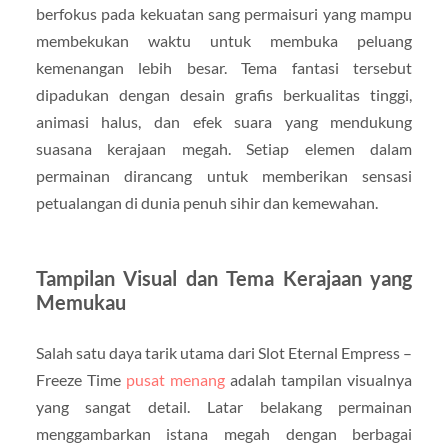
berfokus pada kekuatan sang permaisuri yang mampu
membekukan waktu untuk membuka peluang
kemenangan lebih besar. Tema fantasi tersebut
dipadukan dengan desain grafis berkualitas tinggi,
animasi halus, dan efek suara yang mendukung
suasana kerajaan megah. Setiap elemen dalam
permainan dirancang untuk memberikan sensasi
petualangan di dunia penuh sihir dan kemewahan.
Tampilan Visual dan Tema Kerajaan yang
Memukau
Salah satu daya tarik utama dari Slot Eternal Empress –
Freeze Time
pusat menang
adalah tampilan visualnya
yang sangat detail. Latar belakang permainan
menggambarkan istana megah dengan berbagai