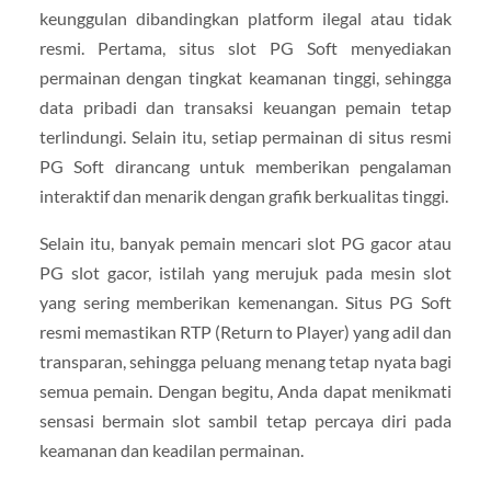
keunggulan dibandingkan platform ilegal atau tidak
resmi. Pertama, situs slot PG Soft menyediakan
permainan dengan tingkat keamanan tinggi, sehingga
data pribadi dan transaksi keuangan pemain tetap
terlindungi. Selain itu, setiap permainan di situs resmi
PG Soft dirancang untuk memberikan pengalaman
interaktif dan menarik dengan grafik berkualitas tinggi.
Selain itu, banyak pemain mencari slot PG gacor atau
PG slot gacor, istilah yang merujuk pada mesin slot
yang sering memberikan kemenangan. Situs PG Soft
resmi memastikan RTP (Return to Player) yang adil dan
transparan, sehingga peluang menang tetap nyata bagi
semua pemain. Dengan begitu, Anda dapat menikmati
sensasi bermain slot sambil tetap percaya diri pada
keamanan dan keadilan permainan.