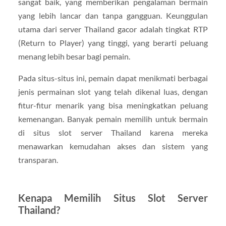
sangat baik, yang memberikan pengalaman bermain
yang lebih lancar dan tanpa gangguan. Keunggulan
utama dari server Thailand gacor adalah tingkat RTP
(Return to Player) yang tinggi, yang berarti peluang
menang lebih besar bagi pemain.
Pada situs-situs ini, pemain dapat menikmati berbagai
jenis permainan slot yang telah dikenal luas, dengan
fitur-fitur menarik yang bisa meningkatkan peluang
kemenangan. Banyak pemain memilih untuk bermain
di situs slot server Thailand karena mereka
menawarkan kemudahan akses dan sistem yang
transparan.
Kenapa Memilih Situs Slot Server
Thailand?