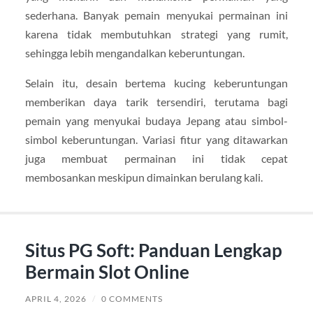
sederhana. Banyak pemain menyukai permainan ini
karena tidak membutuhkan strategi yang rumit,
sehingga lebih mengandalkan keberuntungan.
Selain itu, desain bertema kucing keberuntungan
memberikan daya tarik tersendiri, terutama bagi
pemain yang menyukai budaya Jepang atau simbol-
simbol keberuntungan. Variasi fitur yang ditawarkan
juga membuat permainan ini tidak cepat
membosankan meskipun dimainkan berulang kali.
Situs PG Soft: Panduan Lengkap
Bermain Slot Online
APRIL 4, 2026
/
0 COMMENTS