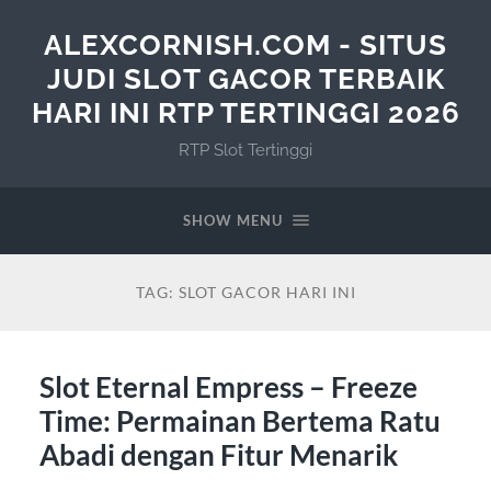
ALEXCORNISH.COM - SITUS
JUDI SLOT GACOR TERBAIK
HARI INI RTP TERTINGGI 2026
RTP Slot Tertinggi
SHOW MENU
TAG:
SLOT GACOR HARI INI
Slot Eternal Empress – Freeze
Time: Permainan Bertema Ratu
Abadi dengan Fitur Menarik