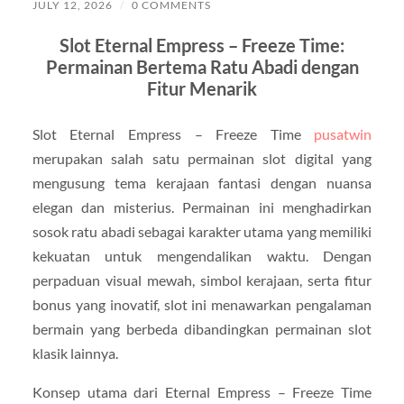
JULY 12, 2026
/
0 COMMENTS
Slot Eternal Empress – Freeze Time:
Permainan Bertema Ratu Abadi dengan
Fitur Menarik
Slot Eternal Empress – Freeze Time
pusatwin
merupakan salah satu permainan slot digital yang
mengusung tema kerajaan fantasi dengan nuansa
elegan dan misterius. Permainan ini menghadirkan
sosok ratu abadi sebagai karakter utama yang memiliki
kekuatan untuk mengendalikan waktu. Dengan
perpaduan visual mewah, simbol kerajaan, serta fitur
bonus yang inovatif, slot ini menawarkan pengalaman
bermain yang berbeda dibandingkan permainan slot
klasik lainnya.
Konsep utama dari Eternal Empress – Freeze Time