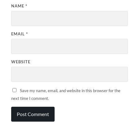
NAME
*
EMAIL
*
WEBSITE
Save my name, email, and website in this browser for the
next time I comment.