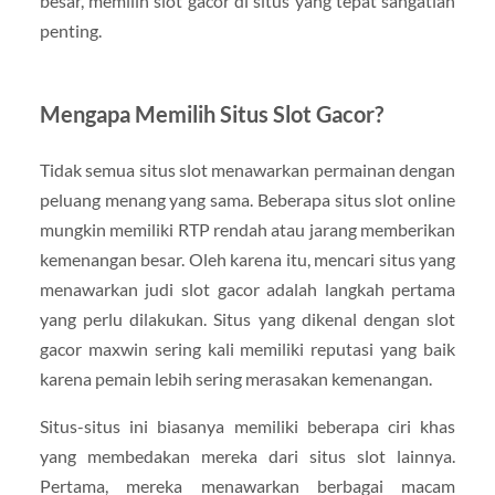
besar, memilih slot gacor di situs yang tepat sangatlah
penting.
Mengapa Memilih Situs Slot Gacor?
Tidak semua situs slot menawarkan permainan dengan
peluang menang yang sama. Beberapa situs slot online
mungkin memiliki RTP rendah atau jarang memberikan
kemenangan besar. Oleh karena itu, mencari situs yang
menawarkan judi slot gacor adalah langkah pertama
yang perlu dilakukan. Situs yang dikenal dengan slot
gacor maxwin sering kali memiliki reputasi yang baik
karena pemain lebih sering merasakan kemenangan.
Situs-situs ini biasanya memiliki beberapa ciri khas
yang membedakan mereka dari situs slot lainnya.
Pertama, mereka menawarkan berbagai macam