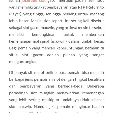
Istilah
joker388 slot
gacor merujuk pada mesin slot
yang memiliki tingkat pembayaran atau RTP (Return to
Player) yang tinggi, sehingga peluang untuk menang
lebih besar. Mesin slot seperti ini sering kali disebut
sebagai slot gacor maxwin, yang artinya mesin tersebut
memiliki kemungkinan untuk memberikan
kemenangan maksimal (maxwin) dalam jumlah besar.
Bagi pemain yang mencari keberuntungan, bermain di
situs slot gacor adalah pilihan yang sangat
menguntungkan.
Di banyak situs slot online, para pemain bisa memilih
berbagai jenis permainan slot dengan tingkat kesulitan
dan pembayaran yang berbeda-beda. Beberapa
permainan slot mungkin menawarkan kemenangan
yang lebih sering, meskipun jumlahnya tidak sebesar
slot maxwin. Namun, jika pemain mengincar hadiah