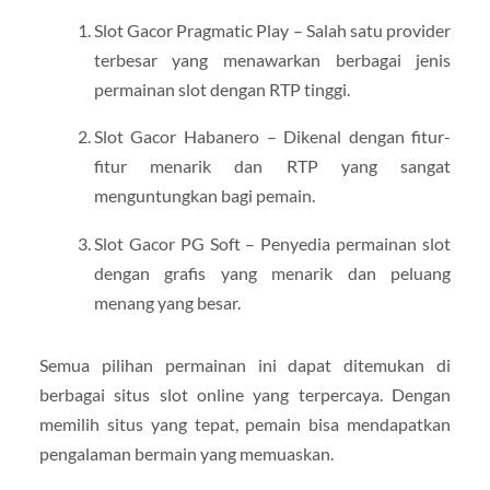
Slot Gacor Pragmatic Play – Salah satu provider
terbesar yang menawarkan berbagai jenis
permainan slot dengan RTP tinggi.
Slot Gacor Habanero – Dikenal dengan fitur-
fitur menarik dan RTP yang sangat
menguntungkan bagi pemain.
Slot Gacor PG Soft – Penyedia permainan slot
dengan grafis yang menarik dan peluang
menang yang besar.
Semua pilihan permainan ini dapat ditemukan di
berbagai situs slot online yang terpercaya. Dengan
memilih situs yang tepat, pemain bisa mendapatkan
pengalaman bermain yang memuaskan.