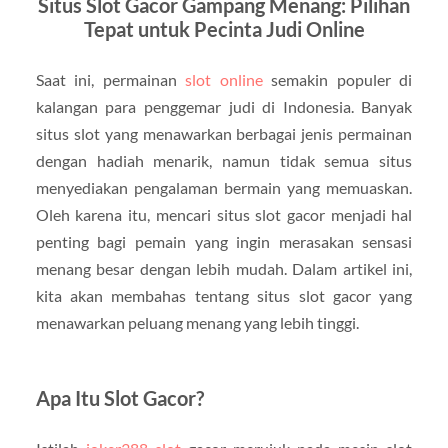
Situs Slot Gacor Gampang Menang: Pilihan
Tepat untuk Pecinta Judi Online
Saat ini, permainan
slot online
semakin populer di
kalangan para penggemar judi di Indonesia. Banyak
situs slot yang menawarkan berbagai jenis permainan
dengan hadiah menarik, namun tidak semua situs
menyediakan pengalaman bermain yang memuaskan.
Oleh karena itu, mencari situs slot gacor menjadi hal
penting bagi pemain yang ingin merasakan sensasi
menang besar dengan lebih mudah. Dalam artikel ini,
kita akan membahas tentang situs slot gacor yang
menawarkan peluang menang yang lebih tinggi.
Apa Itu Slot Gacor?