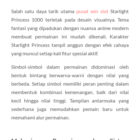
Salah satu daya tarik utama
pusat win slot
Starlight
Princess 1000 terletak pada desain visualnya. Tema
fantasi yang dipadukan dengan nuansa anime modern
membuat permainan ini mudah dikenali. Karakter
Starlight Princess tampil anggun dengan efek cahaya
yang muncul setiap kali fitur spesial aktif.
Simbol-simbol dalam permainan didominasi oleh
bentuk bintang berwarna-warni dengan nilai yang
berbeda. Setiap simbol memiliki peran penting dalam
membentuk kombinasi kemenangan, baik dari nilai
kecil hingga nilai tinggi. Tampilan antarmuka yang
sederhana juga memudahkan pemain baru untuk
memahami alur permainan.