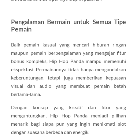
Pengalaman Bermain untuk Semua Tipe
Pemain
Baik pemain kasual yang mencari hiburan ringan
maupun pemain berpengalaman yang mengejar fitur
bonus kompleks, Hip Hop Panda mampu memenuhi
ekspektasi. Permainannya tidak hanya mengandalkan
keberuntungan, tetapi juga memberikan kepuasan
visual dan audio yang membuat pemain betah
berlama-lama.
Dengan konsep yang kreatif dan fitur yang
menguntungkan, Hip Hop Panda menjadi pilihan
menarik bagi siapa pun yang ingin menikmati slot
dengan suasana berbeda dan energik.