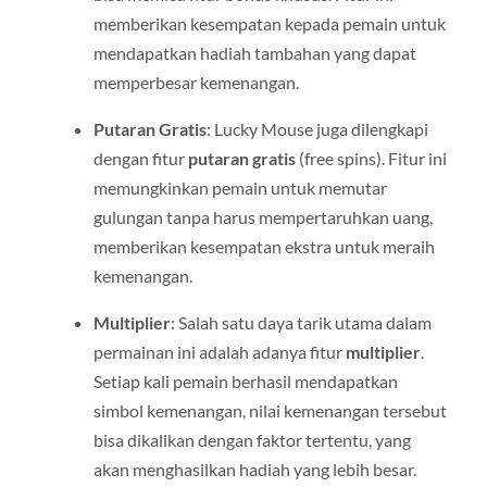
memberikan kesempatan kepada pemain untuk
mendapatkan hadiah tambahan yang dapat
memperbesar kemenangan.
Putaran Gratis
: Lucky Mouse juga dilengkapi
dengan fitur
putaran gratis
(free spins). Fitur ini
memungkinkan pemain untuk memutar
gulungan tanpa harus mempertaruhkan uang,
memberikan kesempatan ekstra untuk meraih
kemenangan.
Multiplier
: Salah satu daya tarik utama dalam
permainan ini adalah adanya fitur
multiplier
.
Setiap kali pemain berhasil mendapatkan
simbol kemenangan, nilai kemenangan tersebut
bisa dikalikan dengan faktor tertentu, yang
akan menghasilkan hadiah yang lebih besar.