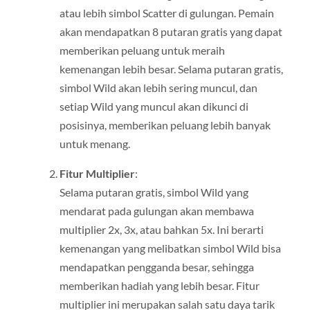
atau lebih simbol Scatter di gulungan. Pemain
akan mendapatkan 8 putaran gratis yang dapat
memberikan peluang untuk meraih
kemenangan lebih besar. Selama putaran gratis,
simbol Wild akan lebih sering muncul, dan
setiap Wild yang muncul akan dikunci di
posisinya, memberikan peluang lebih banyak
untuk menang.
Fitur Multiplier
:
Selama putaran gratis, simbol Wild yang
mendarat pada gulungan akan membawa
multiplier 2x, 3x, atau bahkan 5x. Ini berarti
kemenangan yang melibatkan simbol Wild bisa
mendapatkan pengganda besar, sehingga
memberikan hadiah yang lebih besar. Fitur
multiplier ini merupakan salah satu daya tarik