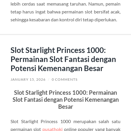
lebih cerdas saat memasang taruhan. Namun, pemain
tetap harus ingat bahwa permainan slot bersifat acak,
sehingga kesabaran dan kontrol diri tetap diperlukan.
Slot Starlight Princess 1000:
Permainan Slot Fantasi dengan
Potensi Kemenangan Besar
JANUARY 15, 2026
/
0 COMMENTS
Slot Starlight Princess 1000: Permainan
Slot Fantasi dengan Potensi Kemenangan
Besar
Slot Starlight Princess 1000 merupakan salah satu
permainan slot
pusathoki
online populer yang banyak