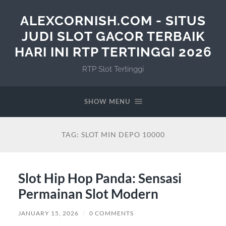
ALEXCORNISH.COM - SITUS
JUDI SLOT GACOR TERBAIK
HARI INI RTP TERTINGGI 2026
RTP Slot Tertinggi
SHOW MENU
TAG:
SLOT MIN DEPO 10000
Slot Hip Hop Panda: Sensasi
Permainan Slot Modern
JANUARY 15, 2026
/
0 COMMENTS