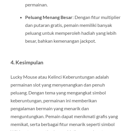
permainan.
Peluang Menang Besar
: Dengan fitur multiplier
dan putaran gratis, pemain memiliki banyak
peluang untuk memperoleh hadiah yang lebih
besar, bahkan kemenangan jackpot.
4.
Kesimpulan
Lucky Mouse atau Kelinci Keberuntungan adalah
permainan slot yang menyenangkan dan penuh
peluang. Dengan tema yang mengangkat simbol
keberuntungan, permainan ini memberikan
pengalaman bermain yang menarik dan
menguntungkan. Pemain dapat menikmati grafis yang
memikat, serta berbagai fitur menarik seperti simbol