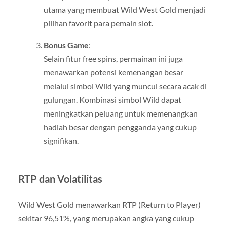
utama yang membuat Wild West Gold menjadi
pilihan favorit para pemain slot.
Bonus Game
:
Selain fitur free spins, permainan ini juga
menawarkan potensi kemenangan besar
melalui simbol Wild yang muncul secara acak di
gulungan. Kombinasi simbol Wild dapat
meningkatkan peluang untuk memenangkan
hadiah besar dengan pengganda yang cukup
signifikan.
RTP dan Volatilitas
Wild West Gold menawarkan RTP (Return to Player)
sekitar 96,51%, yang merupakan angka yang cukup