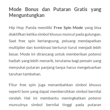
Mode Bonus dan Putaran Gratis yang
Menguntungkan
Hip Hop Panda memiliki
Free Spin Mode
yang bisa
diaktifkan ketika simbol khusus muncul pada gulungan.
Saat free spin berlangsung, peluang mendapatkan
multiplier dan kombinasi berturut-turut menjadi lebih
besar. Mode ini dirancang untuk memberikan potensi
hadiah yang lebih menarik, terutama bagi pemain yang
menyukai putaran panjang tanpa harus mengeluarkan
taruhan tambahan.
Fitur free spin juga menambahkan simbol khusus
seperti bom yang dapat membersihkan simbol bernilai
rendah. Hal ini membantu meningkatkan potensi
munculnya simbol bernilai tinggi pada putaran