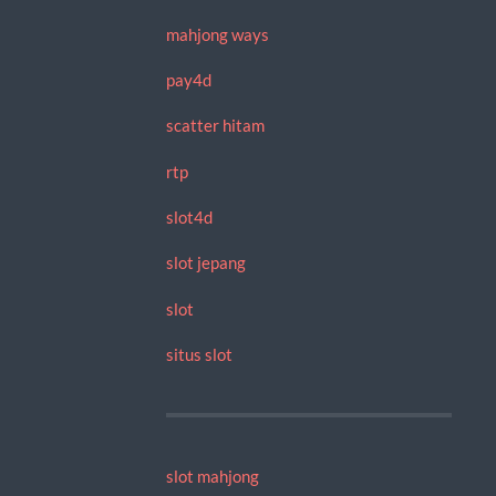
mahjong ways
pay4d
scatter hitam
rtp
slot4d
slot jepang
slot
situs slot
slot mahjong