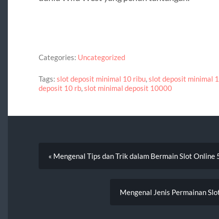
Categories:
Uncategorized
Tags:
slot deposit minimal 10 ribu
,
slot deposit minimal 
deposit 10 rb
,
slot minimal deposit 10000
« Mengenal Tips dan Trik dalam Bermain Slot Onlin
Mengenal Jenis Permainan Slot