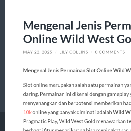
Mengenal Jenis Perm
M
Online Wild West Go
MAY 22, 2025
/
LILY COLLINS
/
0 COMMENTS
Mengenal Jenis Permainan Slot Online Wild W
Slot online merupakan salah satu permainan yan
daring. Permainan ini dikenal dengan gameplay
menyenangkan dan berpotensi memberikan hadia
10k
online yang banyak diminati adalah
Wild W
Pragmatic Play, Wild West Gold menawarkan te
berbagai fitur menarik yang bisa meningkatkan