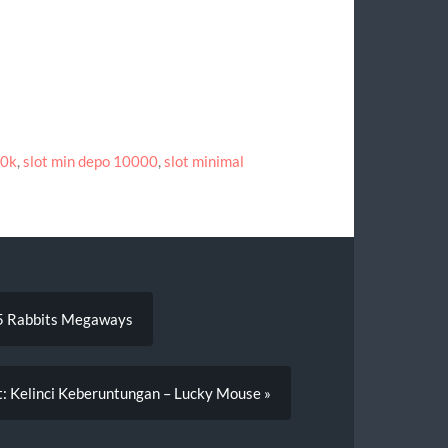
10k
,
slot min depo 10000
,
slot minimal
e 5 Rabbits Megaways
: Kelinci Keberuntungan – Lucky Mouse »