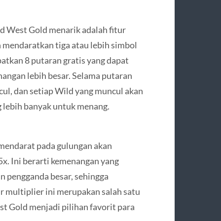
d West Gold menarik adalah fitur
an mendaratkan tiga atau lebih simbol
atkan 8 putaran gratis yang dapat
ngan lebih besar. Selama putaran
ncul, dan setiap Wild yang muncul akan
g lebih banyak untuk menang.
 mendarat pada gulungan akan
5x. Ini berarti kemenangan yang
n pengganda besar, sehingga
r multiplier ini merupakan salah satu
 Gold menjadi pilihan favorit para