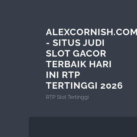
ALEXCORNISH.CO
- SITUS JUDI
SLOT GACOR
TERBAIK HARI
INI RTP
TERTINGGI 2026
RTP Slot Tertinggi