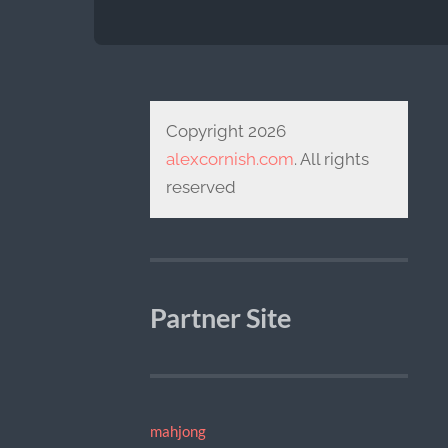
Copyright 2026
alexcornish.com
. All rights
reserved
Partner Site
mahjong