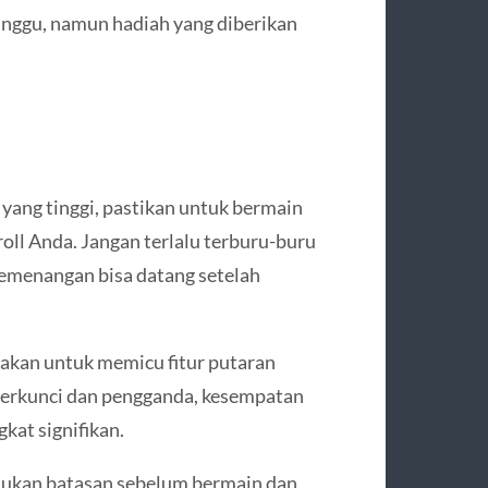
unggu, namun hadiah yang diberikan
a yang tinggi, pastikan untuk bermain
oll Anda. Jangan terlalu terburu-buru
emenangan bisa datang setelah
hakan untuk memicu fitur putaran
 terkunci dan pengganda, kesempatan
at signifikan.
ntukan batasan sebelum bermain dan